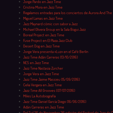
Jorge Pardo en Jazz Time
Cristina Mora en Jazz Time
Regalamos entradas para los conciertos de Aurora And The
Miguel Lamas en Jazz Time
Jazz Maynard cómic con sabor a Jazz
Michael Olivera Group en la Sala Bogui Jazz
Boreal Project en Jazz Time
Fuse Project en El Plaza Jazz Club
Desert Dog en Jazz Time
Jorge Vera presenta «Luz» en el Café Berlín
Jazz Time Adán Carreras (13/10/2016)
NES en Jazz Time
Jazz Time Nastasia Zürcher
Jorge Vera en Jazz Time
Jazz Time Jaime Massieu (15/09/2016)
Celia Vergara en Jazz Time
Jazz Time All Grooves (07/07/2016)
Miles La Autobiografía
Jazz Time Daniel García Diego (16/06/2016)
Adán Carreras en Jazz Time
Del 3 al 26 de Noviembre 36 edición del Festival de Jazz de 