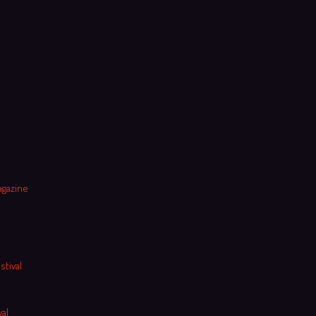
agazine
stival
al