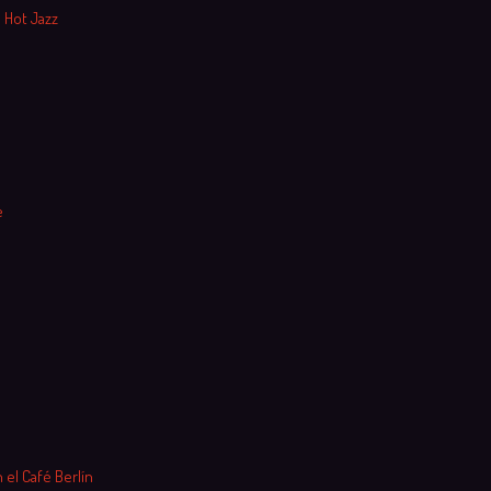
 Hot Jazz
e
 el Café Berlín