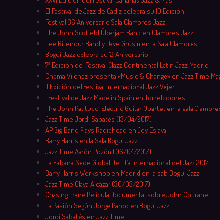
XXVI Edición del Festival Canarias Jazz & Más
El Festival de Jazz de Cádiz celebra su 10 Edición
Festival 36 Aniversario Sala Clamores Jazz
The John Scofield Überjam Band en Clamores Jazz
Lee Ritenour Band y Dave Grusin en la Sala Clamores
Bogui Jazz celebra su 12 Aniversario
7ª Edición del Festival Clazz Continental Latin Jazz Madrid
Chema Vilchez presenta «Music & Change» en Jazz Time Ma
II Edición del Festival Internacional Jazz Vejer
I Festival de Jazz Made in Spain en Torrelodones
The John Patitucci Electric Guitar Quartet en la sala Clamore
Jazz Time Jordi Sabatés (13/04/2017)
AP Big Band Plays Radiohead en Joy Eslava
Barry Harris en la Sala Bogui Jazz
Jazz Time Aarón Pozón (06/04/2017)
La Habana Sede Global Del Día Internacional del Jazz 2017
Barry Harris Workshop en Madrid en la sala Bogui Jazz
Jazz Time Olaya Alcázar (30/03/2017)
Chasing Trane Película Documental sobre John Coltrane
La Pasión Según Jorge Pardo en Bogui Jazz
Jordi Sabatés en Jazz Time