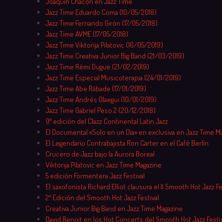
Joaquín Chacón en Jazz Time
Jazz Time Eduardo Coma (10/05/2018)
Jazz Time Fernando Girón (17/05/2018)
Jazz Time AVME (17/05/2018)
Jazz Time Viktorija Pilatovic (16/05/2019)
Jazz Time Creativa Junior Big Band (21/03/2019)
Jazz Time Rémi Dugue (21/02/2019)
Jazz Time Especial Musicoterapia (24/01/2019)
Jazz Time Abe Rábade (17/01/2019)
Jazz Time Andrés Olaegui (10/01/2019)
Jazz Time Gabriel Peso 2 (20/12/2018)
9ª edición del Clazz Continental Latin Jazz
El Documental «Solo en un Día» en exclusiva en Jazz Time M
El Legendario Contrabajista Ron Carter en el Café Berlín
Crucero de Jazz bajo la Aurora Boreal
Viktorija Pilatovic en Jazz Time Magazine
5 edición Formentera Jazz Festival
El saxofonista Richard Elliot clausura el II Smooth Hot Jazz Fe
2ª Edición del Smooth Hot Jazz Festival
Creativa Junior Big Band en Jazz Time Magazine
David Benoit en los Hot Concerts del Smooth Hot Jazz Festiv