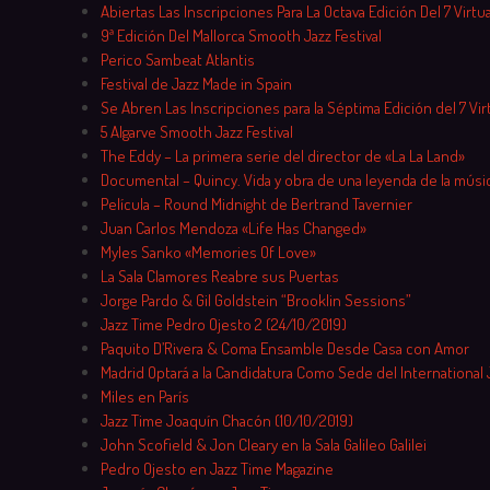
Skip
Abiertas Las Inscripciones Para La Octava Edición Del 7 Virtu
to
9ª Edición Del Mallorca Smooth Jazz Festival
content
Perico Sambeat Atlantis
Festival de Jazz Made in Spain
Se Abren Las Inscripciones para la Séptima Edición del 7 Vir
5 Algarve Smooth Jazz Festival
The Eddy – La primera serie del director de «La La Land»
Documental – Quincy. Vida y obra de una leyenda de la músi
Película – Round Midnight de Bertrand Tavernier
Juan Carlos Mendoza «Life Has Changed»
Myles Sanko «Memories Of Love»
La Sala Clamores Reabre sus Puertas
Jorge Pardo & Gil Goldstein “Brooklin Sessions”
Jazz Time Pedro Ojesto 2 (24/10/2019)
Paquito D’Rivera & Coma Ensamble Desde Casa con Amor
Madrid Optará a la Candidatura Como Sede del International 
Miles en París
Jazz Time Joaquín Chacón (10/10/2019)
John Scofield & Jon Cleary en la Sala Galileo Galilei
Pedro Ojesto en Jazz Time Magazine