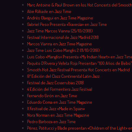
Marc Antoine & Paul Brown en los Hot Concerts del Smooth
Abe Rábade en Jazz Time
Andrés Olaegui en Jazz Time Magazine
Gabriel Peso Presenta «Travesía» en Jazz Time
Jazz Time Marcos Vianna (25/10/2018)
Festival Internacional de Jazz Madrid 2018
Marcos Vianna en Jazz Time Magazine
Jazz Time Luis Cobo Manglis 2 (11/10/2018)
Luis Cobo «Manglis» Presenta «My Indian Heart» en Jazz Tim
Paquito D´Rivera y Veleta Roja Presentan “100 Años de Bebo”
Smooth Hot Jazz Festival Presenta Hot Concerts en Madrid
8ª Edición del Clazz Continental Latin Jazz
Festival de Jazz Covarrubias 2018
4 Edición del Formentera Jazz Festival
Fernando Girón en Jazz Time
Eduardo Coma en Jazz Time Magazine
II Festival de Jazz «Made in Spain»
Nora Norman en Jazz Time Magazine
Pedro Barboza en Jazz Time
Pérez, Patitucci y Blade presentan «Children of the Light» en