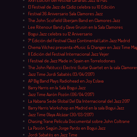
XXVI Edición del Festival Canarias Jazz & Más
El Festival de Jazz de Cádiz celebra su 10 Edición
Festival 36 Aniversario Sala Clamores Jazz
The John Scofield Überjam Band en Clamores Jazz
Lee Ritenour Band y Dave Grusin en la Sala Clamores
Bogui Jazz celebra su 12 Aniversario
7ª Edición del Festival Clazz Continental Latin Jazz Madrid
Chema Vilchez presenta «Music & Change» en Jazz Time Ma
II Edición del Festival Internacional Jazz Vejer
I Festival de Jazz Made in Spain en Torrelodones
The John Patitucci Electric Guitar Quartet en la sala Clamore
Jazz Time Jordi Sabatés (13/04/2017)
AP Big Band Plays Radiohead en Joy Eslava
Barry Harris en la Sala Bogui Jazz
Jazz Time Aarón Pozón (06/04/2017)
La Habana Sede Global Del Día Internacional del Jazz 2017
Barry Harris Workshop en Madrid en la sala Bogui Jazz
Jazz Time Olaya Alcázar (30/03/2017)
Chasing Trane Película Documental sobre John Coltrane
La Pasión Según Jorge Pardo en Bogui Jazz
Jordi Sabatés en Jazz Time