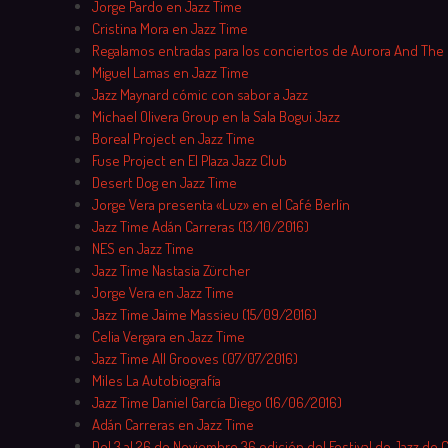
Jorge Pardo en Jazz Time
Cristina Mora en Jazz Time
Regalamos entradas para los conciertos de Aurora And The
Miguel Lamas en Jazz Time
Jazz Maynard cómic con sabor a Jazz
Michael Olivera Group en la Sala Bogui Jazz
Boreal Project en Jazz Time
Fuse Project en El Plaza Jazz Club
Desert Dog en Jazz Time
Jorge Vera presenta «Luz» en el Café Berlín
Jazz Time Adán Carreras (13/10/2016)
NES en Jazz Time
Jazz Time Nastasia Zürcher
Jorge Vera en Jazz Time
Jazz Time Jaime Massieu (15/09/2016)
Celia Vergara en Jazz Time
Jazz Time All Grooves (07/07/2016)
Miles La Autobiografía
Jazz Time Daniel García Diego (16/06/2016)
Adán Carreras en Jazz Time
Del 3 al 26 de Noviembre 36 edición del Festival de Jazz de 