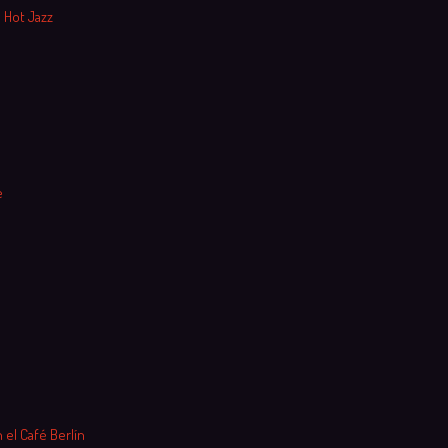
 Hot Jazz
e
 el Café Berlín