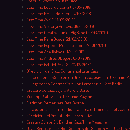
Joaquín Chacón en Jazz Time
Jazz Time Eduardo Coma (10/05/2018)
Jazz Time Fernando Girón (17/05/2018)
Jazz Time AVME (17/05/2018)
Jazz Time Viktorija Pilatovic (16/05/2019)
Jazz Time Creativa Junior Big Band (21/03/2019)
Jazz Time Rémi Dugue (21/02/2019)
Jazz Time Especial Musicoterapia (24/01/2019)
Jazz Time Abe Rábade (17/01/2019)
Jazz Time Andrés Olaegui (10/01/2019)
Jazz Time Gabriel Peso 2 (20/12/2018)
9ª edición del Clazz Continental Latin Jazz
El Documental «Solo en un Día» en exclusiva en Jazz Time M
El Legendario Contrabajista Ron Carter en el Café Berlín
Crucero de Jazz bajo la Aurora Boreal
Viktorija Pilatovic en Jazz Time Magazine
5 edición Formentera Jazz Festival
El saxofonista Richard Elliot clausura el II Smooth Hot Jazz Fe
2ª Edición del Smooth Hot Jazz Festival
Creativa Junior Big Band en Jazz Time Magazine
David Benoit en los Hot Concerts del Smooth Hot Jazz Festiv