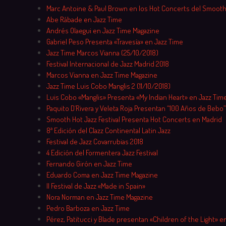
Marc Antoine & Paul Brown en los Hot Concerts del Smooth
Abe Rábade en Jazz Time
Andrés Olaegui en Jazz Time Magazine
Gabriel Peso Presenta «Travesía» en Jazz Time
Jazz Time Marcos Vianna (25/10/2018)
Festival Internacional de Jazz Madrid 2018
Marcos Vianna en Jazz Time Magazine
Jazz Time Luis Cobo Manglis 2 (11/10/2018)
Luis Cobo «Manglis» Presenta «My Indian Heart» en Jazz Tim
Paquito D´Rivera y Veleta Roja Presentan “100 Años de Bebo”
Smooth Hot Jazz Festival Presenta Hot Concerts en Madrid
8ª Edición del Clazz Continental Latin Jazz
Festival de Jazz Covarrubias 2018
4 Edición del Formentera Jazz Festival
Fernando Girón en Jazz Time
Eduardo Coma en Jazz Time Magazine
II Festival de Jazz «Made in Spain»
Nora Norman en Jazz Time Magazine
Pedro Barboza en Jazz Time
Pérez, Patitucci y Blade presentan «Children of the Light» en