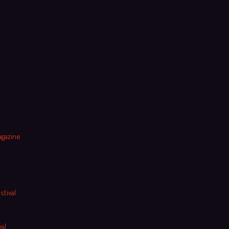
agazine
stival
al