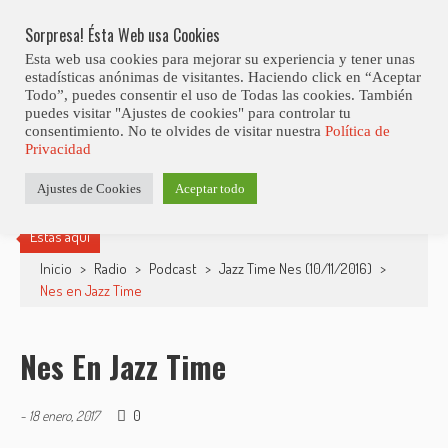
Skip
Abiertas Las Inscripciones Para La Octava Edición Del 7 Virtual Jazz 
LO ÚLTIMO
Club Contest.
to
Sorpresa! Ésta Web usa Cookies
content
Esta web usa cookies para mejorar su experiencia y tener unas
estadísticas anónimas de visitantes. Haciendo click en “Aceptar
Todo”, puedes consentir el uso de Todas las cookies. También
puedes visitar "Ajustes de cookies" para controlar tu
consentimiento. No te olvides de visitar nuestra
Política de
Privacidad
Ajustes de Cookies
Aceptar todo
Estás aquí
Inicio
>
Radio
>
Podcast
>
Jazz Time Nes (10/11/2016)
>
Nes en Jazz Time
Nes En Jazz Time
0
-
18 enero, 2017