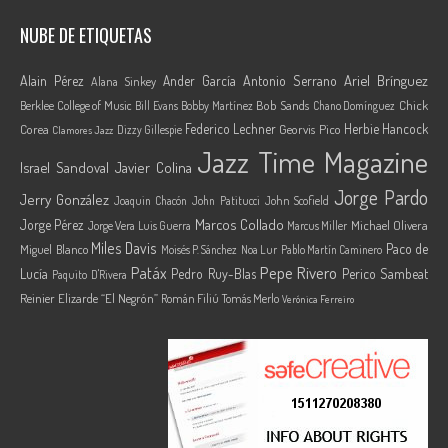
NUBE DE ETIQUETAS
Ariel Brínguez
Alain Pérez
Ander García
Antonio Serrano
Alana Sinkey
Berklee College of Music
Bob Sands
Chick
Bill Evans
Bobby Martínez
Chano Domínguez
Federico Lechner
Herbie Hancock
Corea
Georvis Pico
Dizzy Gillespie
Clamores Jazz
Jazz Time Magazine
Israel Sandoval
Javier Colina
Jorge Pardo
Jerry González
Joaquin Chacón
John Patitucci
John Scofield
Marcos Collado
Jorge Pérez
Jorge Vera
Michael Olivera
Luis Guerra
Marcus Miller
Miles Davis
Paco de
Miguel Blanco
Moisés P. Sánchez
Noa Lur
Pablo Martín Caminero
Pepe Rivero
Patáx
Lucía
Pedro Ruy-Blas
Perico Sambeat
Paquito D'Rivera
Reinier Elizarde “El Negrón”
Román Filiú
Tomás Merlo
Verónica Ferreiro