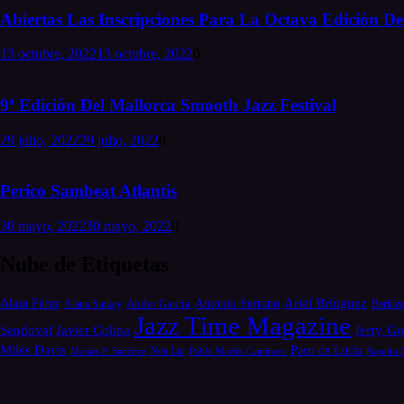
Abiertas Las Inscripciones Para La Octava Edición Del
13 octubre, 2022
13 octubre, 2022
0
9ª Edición Del Mallorca Smooth Jazz Festival
29 julio, 2022
29 julio, 2022
0
Perico Sambeat Atlantis
30 mayo, 2022
30 mayo, 2022
0
Nube de Etiquetas
Alain Pérez
Antonio Serrano
Ariel Brínguez
Ander García
Alana Sinkey
Berklee
Jazz Time Magazine
Jerry Go
Sandoval
Javier Colina
Miles Davis
Paco de Lucía
Moisés P. Sánchez
Noa Lur
Pablo Martín Caminero
Paquito 