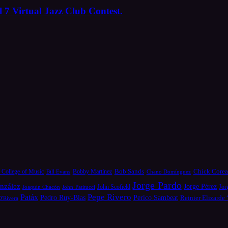
 7 Virtual Jazz Club Contest.
Bob Sands
Chick Core
 College of Music
Bill Evans
Bobby Martínez
Chano Domínguez
Jorge Pardo
nzález
Jorge Pérez
Jor
Joaquin Chacón
John Patitucci
John Scofield
Pepe Rivero
Patáx
Pedro Ruy-Blas
Perico Sambeat
Reinier Elizarde
D'Rivera