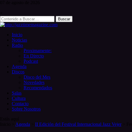
Skip
07 de
agosto
de 2026
to
content
×
Search
for:
Inicio
Noticias
Radio
Proximamente:
En Directo
Podcast
Agenda
Discos
Disco del Mes
Novedades
Recomendados
Salas
Cultura
Contacto
Sobre Nosotros
Estás aquí
Inicio
>
Agenda
>
II Edición del Festival Internacional Jazz Vejer
>
Fe