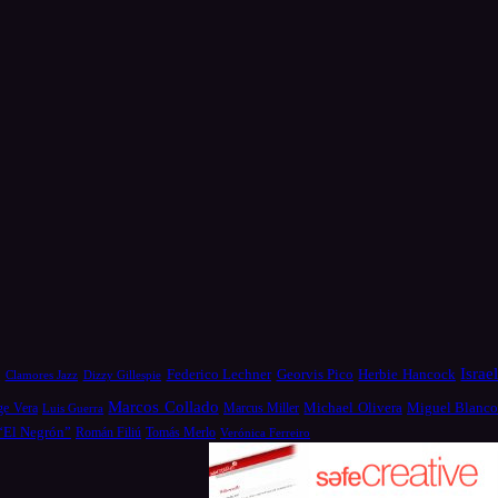
Israe
a
Federico Lechner
Georvis Pico
Herbie Hancock
Dizzy Gillespie
Clamores Jazz
Marcos Collado
Michael Olivera
ge Vera
Miguel Blanc
Luis Guerra
Marcus Miller
 “El Negrón”
Román Filiú
Tomás Merlo
Verónica Ferreiro