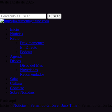
Skip
06 de
agosto
de 2026
to
content
×
Search
for:
Inicio
Noticias
Radio
Proximamente:
En Directo
Podcast
Agenda
Discos
Disco del Mes
Novedades
Recomendados
Salas
Cultura
Contacto
Sobre Nosotros
Estás aquí
Inicio
>
Noticias
>
Fernando Girón en Jazz Time
>
Fernando Girón Ja