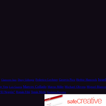
Israe
a
Federico Lechner
Georvis Pico
Herbie Hancock
Dizzy Gillespie
Clamores Jazz
Marcos Collado
Michael Olivera
ge Vera
Miguel Blanc
Luis Guerra
Marcus Miller
 “El Negrón”
Román Filiú
Tomás Merlo
Verónica Ferreiro