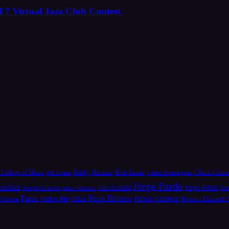
 7 Virtual Jazz Club Contest.
Bob Sands
Chick Core
 College of Music
Bill Evans
Bobby Martínez
Chano Domínguez
Jorge Pardo
nzález
Jorge Pérez
Jor
Joaquin Chacón
John Patitucci
John Scofield
Pepe Rivero
Patáx
Pedro Ruy-Blas
Perico Sambeat
Reinier Elizarde
D'Rivera