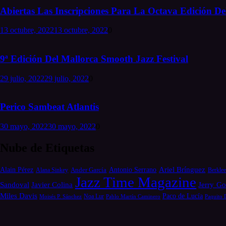
Abiertas Las Inscripciones Para La Octava Edición Del
13 octubre, 2022
13 octubre, 2022
0
9ª Edición Del Mallorca Smooth Jazz Festival
29 julio, 2022
29 julio, 2022
0
Perico Sambeat Atlantis
30 mayo, 2022
30 mayo, 2022
0
Nube de Etiquetas
Alain Pérez
Antonio Serrano
Ariel Brínguez
Ander García
Alana Sinkey
Berklee
Jazz Time Magazine
Jerry Go
Sandoval
Javier Colina
Miles Davis
Paco de Lucía
Moisés P. Sánchez
Noa Lur
Pablo Martín Caminero
Paquito 