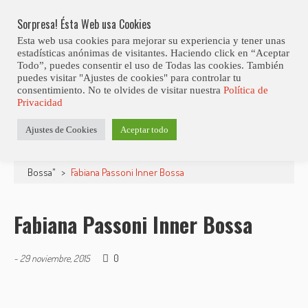
Skip
to
Sorpresa! Ésta Web usa Cookies
content
Esta web usa cookies para mejorar su experiencia y tener unas
estadísticas anónimas de visitantes. Haciendo click en “Aceptar
Todo”, puedes consentir el uso de Todas las cookies. También
puedes visitar "Ajustes de cookies" para controlar tu
consentimiento. No te olvides de visitar nuestra
Política de
Privacidad
Ajustes de Cookies
Aceptar todo
Estás aquí
Inicio
>
Discos
>
Novedades
>
Fabiana Pasonni "Inner
Bossa"
>
Fabiana Passoni Inner Bossa
Fabiana Passoni Inner Bossa
0
-
29 noviembre, 2015