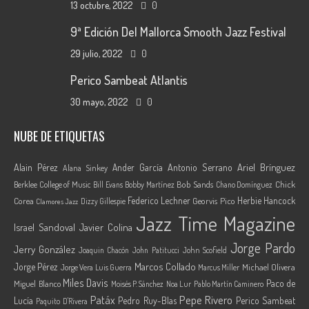
13 octubre, 2022
0
9ª Edición Del Mallorca Smooth Jazz Festival
29 julio, 2022
0
Perico Sambeat Atlantis
30 mayo, 2022
0
NUBE DE ETIQUETAS
Ariel Brínguez
Alain Pérez
Ander García
Antonio Serrano
Alana Sinkey
Berklee College of Music
Bob Sands
Chick
Bill Evans
Bobby Martínez
Chano Domínguez
Federico Lechner
Herbie Hancock
Corea
Georvis Pico
Dizzy Gillespie
Clamores Jazz
Jazz Time Magazine
Israel Sandoval
Javier Colina
Jorge Pardo
Jerry González
Joaquin Chacón
John Patitucci
John Scofield
Marcos Collado
Jorge Pérez
Jorge Vera
Michael Olivera
Luis Guerra
Marcus Miller
Miles Davis
Paco de
Miguel Blanco
Moisés P. Sánchez
Noa Lur
Pablo Martín Caminero
Pepe Rivero
Patáx
Lucía
Pedro Ruy-Blas
Perico Sambeat
Paquito D'Rivera