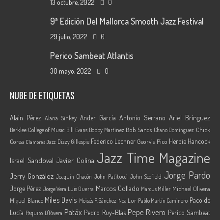
13 octubre, 2022
0
9ª Edición Del Mallorca Smooth Jazz Festival
29 julio, 2022
0
Perico Sambeat Atlantis
30 mayo, 2022
0
NUBE DE ETIQUETAS
Ariel Brínguez
Alain Pérez
Ander García
Antonio Serrano
Alana Sinkey
Berklee College of Music
Bob Sands
Chick
Bill Evans
Bobby Martínez
Chano Domínguez
Federico Lechner
Herbie Hancock
Corea
Georvis Pico
Dizzy Gillespie
Clamores Jazz
Jazz Time Magazine
Israel Sandoval
Javier Colina
Jorge Pardo
Jerry González
Joaquin Chacón
John Patitucci
John Scofield
Marcos Collado
Jorge Pérez
Jorge Vera
Michael Olivera
Luis Guerra
Marcus Miller
Miles Davis
Paco de
Miguel Blanco
Moisés P. Sánchez
Noa Lur
Pablo Martín Caminero
Pepe Rivero
Patáx
Lucía
Pedro Ruy-Blas
Perico Sambeat
Paquito D'Rivera