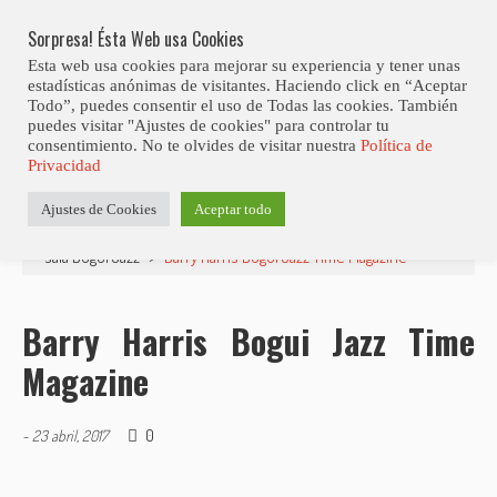
Skip
Abiertas Las Inscripciones Para La Octava Edición Del 7 Virtual Jazz 
LO ÚLTIMO
Club Contest.
to
Sorpresa! Ésta Web usa Cookies
content
Esta web usa cookies para mejorar su experiencia y tener unas
estadísticas anónimas de visitantes. Haciendo click en “Aceptar
Todo”, puedes consentir el uso de Todas las cookies. También
puedes visitar "Ajustes de cookies" para controlar tu
consentimiento. No te olvides de visitar nuestra
Política de
Privacidad
Estás aquí
Ajustes de Cookies
Aceptar todo
Inicio
>
Agenda
>
Barry Harris Workshop en Madrid en la
sala Bogui Jazz
>
Barry Harris Bogui Jazz Time Magazine
Barry Harris Bogui Jazz Time
Magazine
0
-
23 abril, 2017