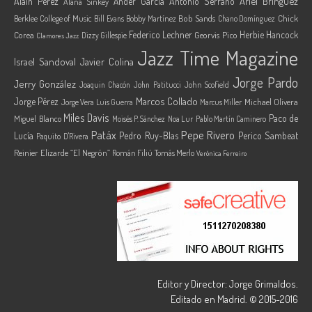
Ariel Brínguez
Alain Pérez
Ander García
Antonio Serrano
Alana Sinkey
Berklee College of Music
Bob Sands
Chick
Bill Evans
Bobby Martínez
Chano Domínguez
Federico Lechner
Herbie Hancock
Corea
Georvis Pico
Dizzy Gillespie
Clamores Jazz
Jazz Time Magazine
Israel Sandoval
Javier Colina
Jorge Pardo
Jerry González
Joaquin Chacón
John Patitucci
John Scofield
Marcos Collado
Jorge Pérez
Jorge Vera
Michael Olivera
Luis Guerra
Marcus Miller
Miles Davis
Paco de
Miguel Blanco
Moisés P. Sánchez
Noa Lur
Pablo Martín Caminero
Pepe Rivero
Patáx
Lucía
Pedro Ruy-Blas
Perico Sambeat
Paquito D'Rivera
Reinier Elizarde “El Negrón”
Román Filiú
Tomás Merlo
Verónica Ferreiro
Editor y Director: Jorge Grimaldos.
Editado en Madrid. © 2015-2016