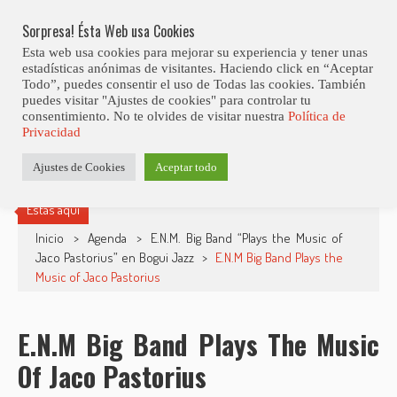
Skip
Abiertas Las Inscripciones Para La Octava Edición Del 7 Virtual Jazz 
LO ÚLTIMO
Club Contest.
to
Sorpresa! Ésta Web usa Cookies
content
Esta web usa cookies para mejorar su experiencia y tener unas
estadísticas anónimas de visitantes. Haciendo click en “Aceptar
Todo”, puedes consentir el uso de Todas las cookies. También
puedes visitar "Ajustes de cookies" para controlar tu
consentimiento. No te olvides de visitar nuestra
Política de
Privacidad
Ajustes de Cookies
Aceptar todo
Estás aquí
Inicio
>
Agenda
>
E.N.M. Big Band “Plays the Music of
Jaco Pastorius” en Bogui Jazz
>
E.N.M Big Band Plays the
Music of Jaco Pastorius
E.N.M Big Band Plays The Music
Of Jaco Pastorius