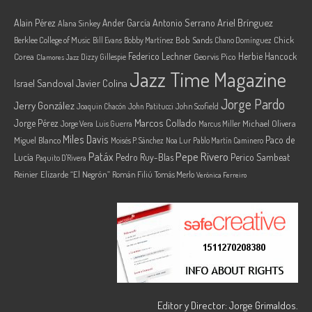
Ariel Brínguez
Alain Pérez
Ander García
Antonio Serrano
Alana Sinkey
Berklee College of Music
Bob Sands
Chick
Bill Evans
Bobby Martínez
Chano Domínguez
Federico Lechner
Herbie Hancock
Corea
Georvis Pico
Dizzy Gillespie
Clamores Jazz
Jazz Time Magazine
Israel Sandoval
Javier Colina
Jorge Pardo
Jerry González
Joaquin Chacón
John Patitucci
John Scofield
Marcos Collado
Jorge Pérez
Jorge Vera
Michael Olivera
Luis Guerra
Marcus Miller
Miles Davis
Paco de
Miguel Blanco
Moisés P. Sánchez
Noa Lur
Pablo Martín Caminero
Pepe Rivero
Patáx
Lucía
Pedro Ruy-Blas
Perico Sambeat
Paquito D'Rivera
Reinier Elizarde “El Negrón”
Román Filiú
Tomás Merlo
Verónica Ferreiro
Editor y Director: Jorge Grimaldos.