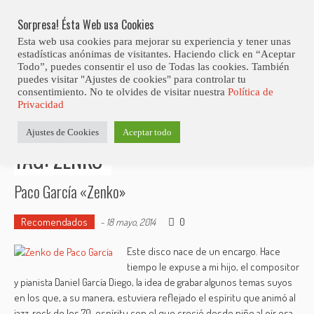
Skip
to
Sorpresa! Ésta Web usa Cookies
content
Esta web usa cookies para mejorar su experiencia y tener unas
estadísticas anónimas de visitantes. Haciendo click en “Aceptar
Todo”, puedes consentir el uso de Todas las cookies. También
puedes visitar "Ajustes de cookies" para controlar tu
consentimiento. No te olvides de visitar nuestra
Política de
Estás aquí
Privacidad
Inicio
>
Posts tagged "Zenko"
Ajustes de Cookies
Aceptar todo
TAG: ZENKO
Paco García «Zenko»
Recomendados
0
-
18 mayo, 2014
Este disco nace de un encargo. Hace
tiempo le expuse a mi hijo, el compositor
y pianista Daniel García Diego, la idea de grabar algunos temas suyos
en los que, a su manera, estuviera reflejado el espíritu que animó al
jazz-rock de los 70, espíritu con el que creció desde niño al oír esa