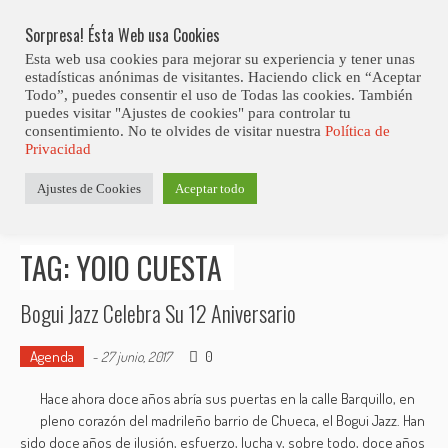
Skip
Abiertas Las Inscripciones Para La Octava Edición Del 7 Virtual Jazz 
LO ÚLTIMO
Club Contest.
to
Sorpresa! Ésta Web usa Cookies
content
Esta web usa cookies para mejorar su experiencia y tener unas
estadísticas anónimas de visitantes. Haciendo click en “Aceptar
Todo”, puedes consentir el uso de Todas las cookies. También
puedes visitar "Ajustes de cookies" para controlar tu
consentimiento. No te olvides de visitar nuestra
Política de
Privacidad
Estás aquí
Ajustes de Cookies
Aceptar todo
Inicio
>
Posts tagged "Yoio Cuesta"
TAG: YOIO CUESTA
Bogui Jazz Celebra Su 12 Aniversario
Agenda
0
-
27 junio, 2017
Hace ahora doce años abría sus puertas en la calle Barquillo, en
pleno corazón del madrileño barrio de Chueca, el Bogui Jazz. Han
sido doce años de ilusión, esfuerzo, lucha y, sobre todo, doce años