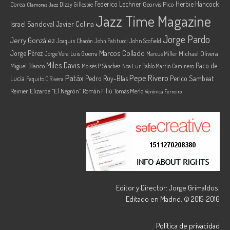
Federico Lechner
Herbie Hancock
Corea
Georvis Pico
Dizzy Gillespie
Clamores Jazz
Jazz Time Magazine
Israel Sandoval
Javier Colina
Jorge Pardo
Jerry González
Joaquin Chacón
John Patitucci
John Scofield
Marcos Collado
Jorge Pérez
Jorge Vera
Michael Olivera
Luis Guerra
Marcus Miller
Miles Davis
Paco de
Miguel Blanco
Moisés P. Sánchez
Noa Lur
Pablo Martín Caminero
Pepe Rivero
Patáx
Lucía
Pedro Ruy-Blas
Perico Sambeat
Paquito D'Rivera
Reinier Elizarde “El Negrón”
Román Filiú
Tomás Merlo
Verónica Ferreiro
Editor y Director: Jorge Grimaldos.
Editado en Madrid. © 2015-2016
Política de privacidad