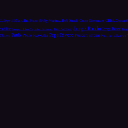
Bob Sands
Chick Corea
College of Music
Bill Evans
Bobby Martínez
Chano Domínguez
C
Jorge Pardo
nzález
Jorge Pérez
Jorg
Joaquin Chacón
John Patitucci
John Scofield
Pepe Rivero
Patáx
Pedro Ruy-Blas
Perico Sambeat
Reinier Elizarde
D'Rivera