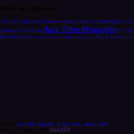
Nube de Etiquetas
Alain Pérez
Antonio Serrano
Ariel Brínguez
Ander García
Alana Sinkey
Berklee 
Jazz Time Magazine
Jerry Go
Sandoval
Javier Colina
Miles Davis
Paco de Lucía
Moisés P. Sánchez
Noa Lur
Pablo Martín Caminero
Paquito 
© 2026
Jazz Time Magazine : Radio, Jazz y mucho más!
Número de registro ISSN
2444-9350