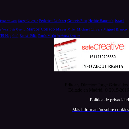
Israel
Federico Lechner
Georvis Pico
Herbie Hancock
Dizzy Gillespie
lamores Jazz
Marcos Collado
Michael Olivera
e Vera
Miguel Blanco
Luis Guerra
Marcus Miller
 “El Negrón”
Román Filiú
Tomás Merlo
Verónica Ferreiro
Editor y Director: Jorge Grimaldos.
Editado en Madrid. © 2015-2016
Política de privacidad
Más información sobre cookies