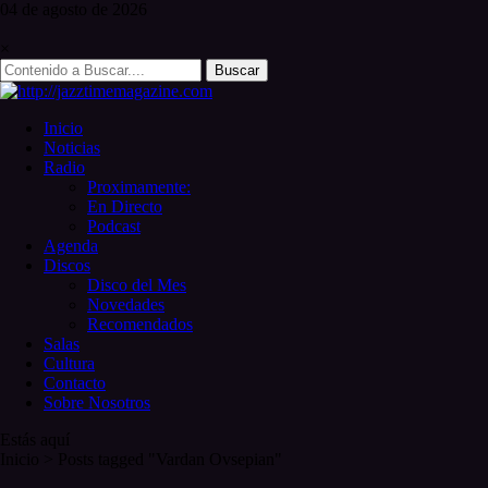
Skip
04 de
agosto
de 2026
to
content
×
Search
for:
Inicio
Noticias
Radio
Proximamente:
En Directo
Podcast
Agenda
Discos
Disco del Mes
Novedades
Recomendados
Salas
Cultura
Contacto
Sobre Nosotros
Estás aquí
Inicio
>
Posts tagged "Vardan Ovsepian"