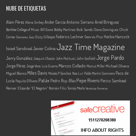
NUBE DE ETIQUETAS
Ariel Brínguez
Alain Pérez
Ander García
Antonio Serrano
Alana Sinkey
Berklee College of Music
Bob Sands
Chick
Bill Evans
Bobby Martínez
Chano Domínguez
Federico Lechner
Herbie Hancock
Corea
Georvis Pico
Dizzy Gillespie
Clamores Jazz
Jazz Time Magazine
Israel Sandoval
Javier Colina
Jorge Pardo
Jerry González
Joaquin Chacón
John Patitucci
John Scofield
Marcos Collado
Jorge Pérez
Jorge Vera
Michael Olivera
Luis Guerra
Marcus Miller
Miles Davis
Paco de
Miguel Blanco
Moisés P. Sánchez
Noa Lur
Pablo Martín Caminero
Pepe Rivero
Patáx
Lucía
Pedro Ruy-Blas
Perico Sambeat
Paquito D'Rivera
Reinier Elizarde “El Negrón”
Román Filiú
Tomás Merlo
Verónica Ferreiro