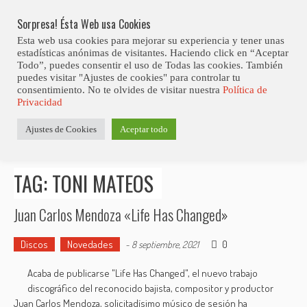
Skip
Abiertas Las Inscripciones Para La Octava Edición Del 7 Virtual Jazz 
LO ÚLTIMO
Club Contest.
to
Sorpresa! Ésta Web usa Cookies
content
Esta web usa cookies para mejorar su experiencia y tener unas
estadísticas anónimas de visitantes. Haciendo click en “Aceptar
Todo”, puedes consentir el uso de Todas las cookies. También
puedes visitar "Ajustes de cookies" para controlar tu
consentimiento. No te olvides de visitar nuestra
Política de
Privacidad
Estás aquí
Ajustes de Cookies
Aceptar todo
Inicio
>
Posts tagged "Toni Mateos"
TAG: TONI MATEOS
Juan Carlos Mendoza «Life Has Changed»
Discos
Novedades
0
-
8 septiembre, 2021
Acaba de publicarse "Life Has Changed", el nuevo trabajo
discográfico del reconocido bajista, compositor y productor
Juan Carlos Mendoza, solicitadísimo músico de sesión ha