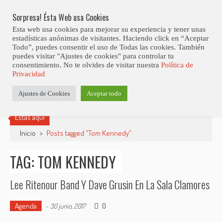
Skip
Abiertas Las Inscripciones Para La Octava Edición Del 7 Virtual Jazz 
LO ÚLTIMO
Club Contest.
to
Sorpresa! Ésta Web usa Cookies
content
Esta web usa cookies para mejorar su experiencia y tener unas
estadísticas anónimas de visitantes. Haciendo click en “Aceptar
Todo”, puedes consentir el uso de Todas las cookies. También
puedes visitar "Ajustes de cookies" para controlar tu
consentimiento. No te olvides de visitar nuestra
Política de
Privacidad
Ajustes de Cookies
Aceptar todo
Estás aquí
Inicio
>
Posts tagged "Tom Kennedy"
TAG: TOM KENNEDY
Lee Ritenour Band Y Dave Grusin En La Sala Clamores
Agenda
0
-
30 junio, 2017