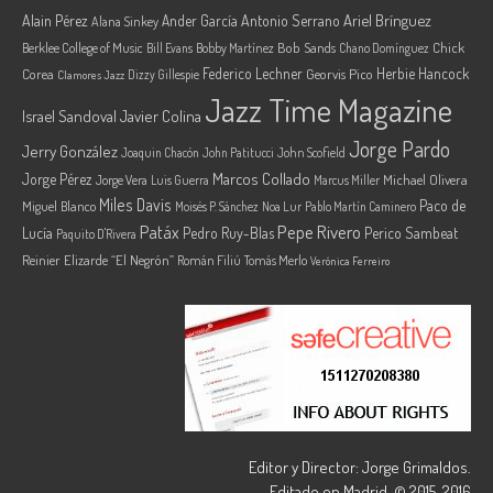
Ariel Brínguez
Alain Pérez
Ander García
Antonio Serrano
Alana Sinkey
Berklee College of Music
Bob Sands
Chick
Bill Evans
Bobby Martínez
Chano Domínguez
Federico Lechner
Herbie Hancock
Corea
Georvis Pico
Dizzy Gillespie
Clamores Jazz
Jazz Time Magazine
Israel Sandoval
Javier Colina
Jorge Pardo
Jerry González
Joaquin Chacón
John Patitucci
John Scofield
Marcos Collado
Jorge Pérez
Jorge Vera
Michael Olivera
Luis Guerra
Marcus Miller
Miles Davis
Paco de
Miguel Blanco
Moisés P. Sánchez
Noa Lur
Pablo Martín Caminero
Pepe Rivero
Patáx
Lucía
Pedro Ruy-Blas
Perico Sambeat
Paquito D'Rivera
Reinier Elizarde “El Negrón”
Román Filiú
Tomás Merlo
Verónica Ferreiro
Editor y Director: Jorge Grimaldos.
Editado en Madrid. © 2015-2016