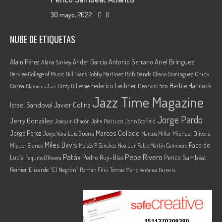
30 mayo, 2022
0
NUBE DE ETIQUETAS
Ariel Brínguez
Alain Pérez
Ander García
Antonio Serrano
Alana Sinkey
Berklee College of Music
Bob Sands
Chick
Bill Evans
Bobby Martínez
Chano Domínguez
Federico Lechner
Herbie Hancock
Corea
Georvis Pico
Dizzy Gillespie
Clamores Jazz
Jazz Time Magazine
Israel Sandoval
Javier Colina
Jorge Pardo
Jerry González
Joaquin Chacón
John Patitucci
John Scofield
Marcos Collado
Jorge Pérez
Jorge Vera
Michael Olivera
Luis Guerra
Marcus Miller
Miles Davis
Paco de
Miguel Blanco
Moisés P. Sánchez
Noa Lur
Pablo Martín Caminero
Pepe Rivero
Patáx
Lucía
Pedro Ruy-Blas
Perico Sambeat
Paquito D'Rivera
Reinier Elizarde “El Negrón”
Román Filiú
Tomás Merlo
Verónica Ferreiro