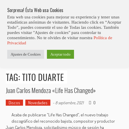
Skip
Abiertas Las Inscripciones Para La Octava Edición Del 7 Virtual Jazz 
LO ÚLTIMO
Club Contest.
to
Sorpresa! Ésta Web usa Cookies
content
Esta web usa cookies para mejorar su experiencia y tener unas
estadísticas anónimas de visitantes. Haciendo click en “Aceptar
Todo”, puedes consentir el uso de Todas las cookies. También
puedes visitar "Ajustes de cookies" para controlar tu
consentimiento. No te olvides de visitar nuestra
Política de
Privacidad
Estás aquí
Ajustes de Cookies
Aceptar todo
Inicio
>
Posts tagged "Tito Duarte"
TAG: TITO DUARTE
Juan Carlos Mendoza «Life Has Changed»
Discos
Novedades
0
-
8 septiembre, 2021
Acaba de publicarse "Life Has Changed", el nuevo trabajo
discográfico del reconocido bajista, compositor y productor
Juan Carlos Mendoza, solicitadísimo músico de sesión ha