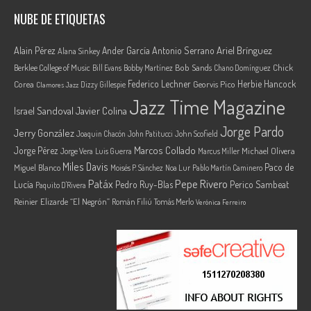
NUBE DE ETIQUETAS
Ariel Brínguez
Alain Pérez
Ander García
Antonio Serrano
Alana Sinkey
Berklee College of Music
Bob Sands
Chick
Bill Evans
Bobby Martínez
Chano Domínguez
Federico Lechner
Herbie Hancock
Corea
Georvis Pico
Dizzy Gillespie
Clamores Jazz
Jazz Time Magazine
Israel Sandoval
Javier Colina
Jorge Pardo
Jerry González
Joaquin Chacón
John Patitucci
John Scofield
Marcos Collado
Jorge Pérez
Jorge Vera
Michael Olivera
Luis Guerra
Marcus Miller
Miles Davis
Paco de
Miguel Blanco
Moisés P. Sánchez
Noa Lur
Pablo Martín Caminero
Pepe Rivero
Patáx
Lucía
Pedro Ruy-Blas
Perico Sambeat
Paquito D'Rivera
Reinier Elizarde “El Negrón”
Román Filiú
Tomás Merlo
Verónica Ferreiro