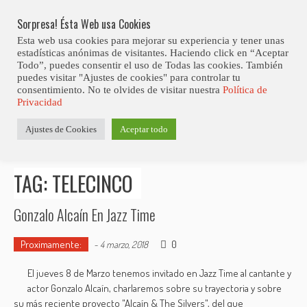
Skip
Abiertas Las Inscripciones Para La Octava Edición Del 7 Virtual Jazz 
LO ÚLTIMO
Club Contest.
to
Sorpresa! Ésta Web usa Cookies
content
Esta web usa cookies para mejorar su experiencia y tener unas
estadísticas anónimas de visitantes. Haciendo click en “Aceptar
Todo”, puedes consentir el uso de Todas las cookies. También
puedes visitar "Ajustes de cookies" para controlar tu
consentimiento. No te olvides de visitar nuestra
Política de
Privacidad
Estás aquí
Ajustes de Cookies
Aceptar todo
Inicio
>
Posts tagged "Telecinco"
TAG: TELECINCO
Gonzalo Alcaín En Jazz Time
Proximamente:
0
-
4 marzo, 2018
El jueves 8 de Marzo tenemos invitado en Jazz Time al cantante y
actor Gonzalo Alcaín, charlaremos sobre su trayectoria y sobre
su más reciente proyecto "Alcaín & The Silvers", del que