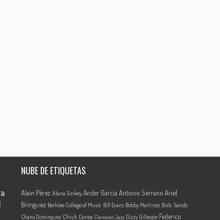
NUBE DE ETIQUETAS
ra
Ariel
Alain Pérez
Ander García
Antonio Serrano
Alana Sinkey
l
Brínguez
Berklee College of Music
Bob Sands
Bill Evans
Bobby Martínez
Federico
Chick Corea
Chano Domínguez
Dizzy Gillespie
Clamores Jazz