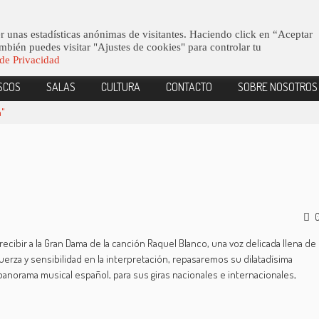
Octava Edición Del 7 Virtual Jazz Club Contest.
r unas estadísticas anónimas de visitantes. Haciendo click en “Aceptar
mbién puedes visitar "Ajustes de cookies" para controlar tu
 de Privacidad
SCOS
SALAS
CULTURA
CONTACTO
SOBRE NOSOTROS
n"
recibir a la Gran Dama de la canción Raquel Blanco, una voz delicada llena de
erza y sensibilidad en la interpretación, repasaremos su dilatadísima
anorama musical español, para sus giras nacionales e internacionales,