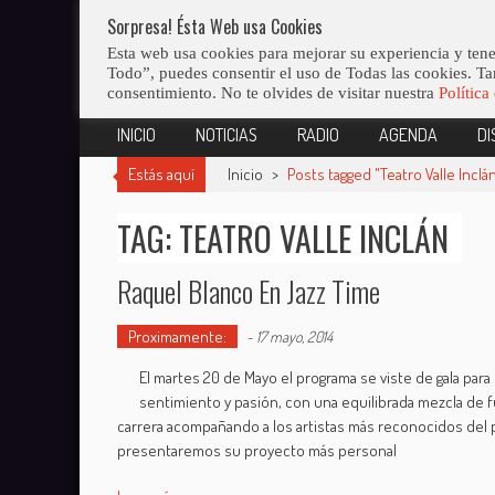
Skip
Sorpresa! Ésta Web usa Cookies
LO ÚLTIMO
Abiertas Las Inscripciones Para La 
to
Esta web usa cookies para mejorar su experiencia y tene
content
Todo”, puedes consentir el uso de Todas las cookies. Ta
consentimiento. No te olvides de visitar nuestra
Política
INICIO
NOTICIAS
RADIO
AGENDA
DI
Estás aquí
Inicio
>
Posts tagged "Teatro Valle Inclá
TAG: TEATRO VALLE INCLÁN
Raquel Blanco En Jazz Time
Proximamente:
-
17 mayo, 2014
El martes 20 de Mayo el programa se viste de gala para 
sentimiento y pasión, con una equilibrada mezcla de fu
carrera acompañando a los artistas más reconocidos del p
presentaremos su proyecto más personal