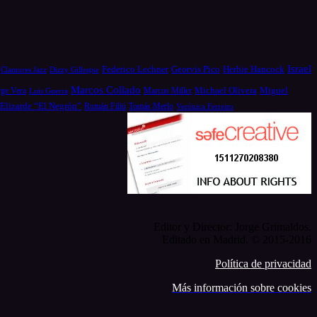
Israel
Federico Lechner
Georvis Pico
Herbie Hancock
Dizzy Gillespie
Clamores Jazz
Marcos Collado
Michael Olivera
rge Vera
Miguel
Luis Guerra
Marcus Miller
 Elizarde “El Negrón”
Román Filiú
Tomás Merlo
Verónica Ferreiro
Editor y Director: Jorge Grimaldos.
Editado en Madrid. © 2015-2016
Política de privacidad
Más información sobre cookies