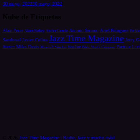
30 mayo, 2022
30 mayo, 2022
0
Nube de Etiquetas
Alain Pérez
Antonio Serrano
Ariel Brínguez
Ander García
Alana Sinkey
Berkle
Jazz Time Magazine
Jerry G
Sandoval
Javier Colina
Miles Davis
Paco de Lucí
Blanco
Moisés P. Sánchez
Noa Lur
Pablo Martín Caminero
© 2026
Jazz Time Magazine : Radio, Jazz y mucho más!