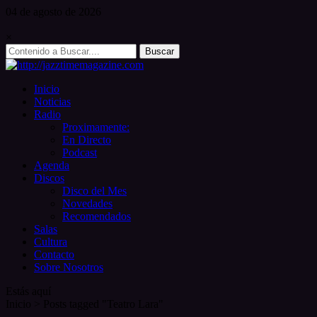
Skip
04 de
agosto
de 2026
to
content
×
Search
for:
Inicio
Noticias
Radio
Proximamente:
En Directo
Podcast
Agenda
Discos
Disco del Mes
Novedades
Recomendados
Salas
Cultura
Contacto
Sobre Nosotros
Estás aquí
Inicio
>
Posts tagged "Teatro Lara"