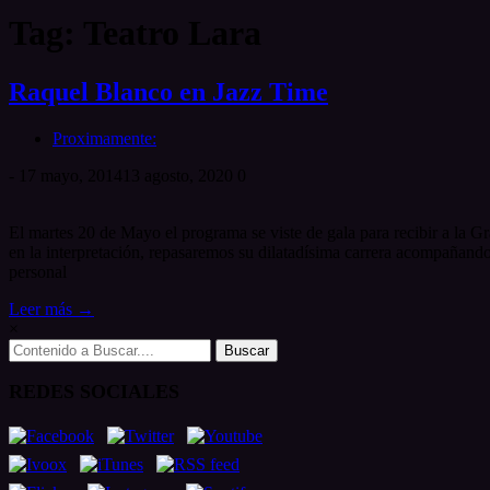
Tag: Teatro Lara
Raquel Blanco en Jazz Time
Proximamente:
-
17 mayo, 2014
13 agosto, 2020
0
El martes 20 de Mayo el programa se viste de gala para recibir a la G
en la interpretación, repasaremos su dilatadísima carrera acompañando
personal
Leer más →
×
Search
for:
REDES SOCIALES