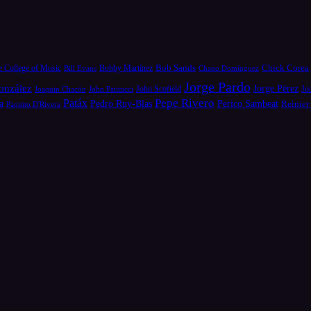
Bob Sands
Chick Corea
e College of Music
Bill Evans
Bobby Martínez
Chano Domínguez
Jorge Pardo
onzález
Jorge Pérez
Jo
Joaquin Chacón
John Patitucci
John Scofield
Pepe Rivero
Patáx
a
Pedro Ruy-Blas
Perico Sambeat
Reinier
Paquito D'Rivera