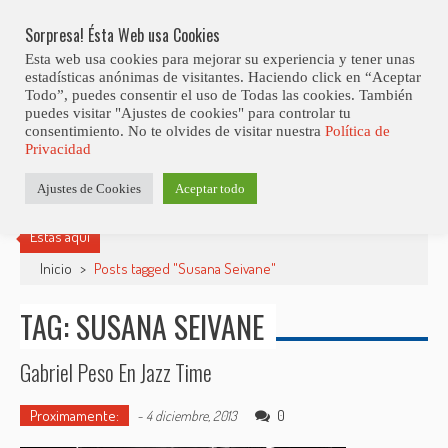
Skip
Abiertas Las Inscripciones Para La Octava Edición Del 7 Virtual Jazz 
LO ÚLTIMO
Club Contest.
to
Sorpresa! Ésta Web usa Cookies
content
Esta web usa cookies para mejorar su experiencia y tener unas
estadísticas anónimas de visitantes. Haciendo click en “Aceptar
Todo”, puedes consentir el uso de Todas las cookies. También
puedes visitar "Ajustes de cookies" para controlar tu
consentimiento. No te olvides de visitar nuestra
Política de
Privacidad
Ajustes de Cookies
Aceptar todo
Estás aquí
Inicio
>
Posts tagged "Susana Seivane"
TAG: SUSANA SEIVANE
Gabriel Peso En Jazz Time
Proximamente:
0
-
4 diciembre, 2013