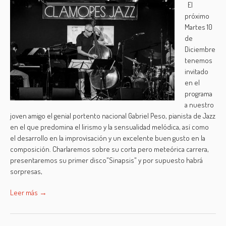
El
próximo
Martes 10
de
Diciembre
tenemos
invitado
en el
programa
a nuestro
joven amigo el genial portento nacional Gabriel Peso, pianista de Jazz
en el que predomina el lirismo y la sensualidad melódica, así como
el desarrollo en la improvisación y un excelente buen gusto en la
composición. Charlaremos sobre su corta pero meteórica carrera,
presentaremos su primer disco"Sinapsis" y por supuesto habrá
sorpresas,
Leer más →