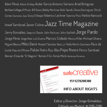
Ariel Brínguez
Alain Pérez
Ander García
Antonio Serrano
Alana Sinkey
Berklee College of Music
Bob Sands
Chick
Bill Evans
Bobby Martínez
Chano Domínguez
Federico Lechner
Herbie Hancock
Corea
Georvis Pico
Dizzy Gillespie
Clamores Jazz
Jazz Time Magazine
Israel Sandoval
Javier Colina
Jorge Pardo
Jerry González
Joaquin Chacón
John Patitucci
John Scofield
Marcos Collado
Jorge Pérez
Jorge Vera
Michael Olivera
Luis Guerra
Marcus Miller
Miles Davis
Paco de
Miguel Blanco
Moisés P. Sánchez
Noa Lur
Pablo Martín Caminero
Pepe Rivero
Patáx
Lucía
Pedro Ruy-Blas
Perico Sambeat
Paquito D'Rivera
Reinier Elizarde “El Negrón”
Román Filiú
Tomás Merlo
Verónica Ferreiro
Editor y Director: Jorge Grimaldos.
Editado en Madrid. © 2015-2016