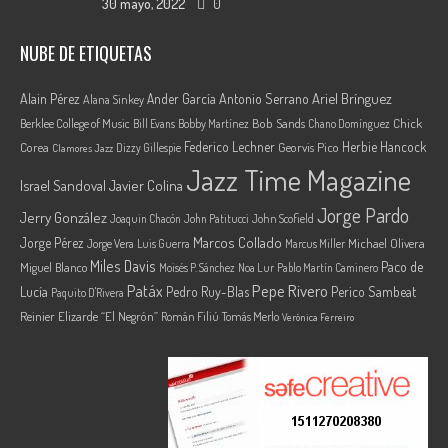
30 mayo, 2022
0
NUBE DE ETIQUETAS
Ariel Brínguez
Alain Pérez
Ander García
Antonio Serrano
Alana Sinkey
Berklee College of Music
Bob Sands
Chick
Bill Evans
Bobby Martínez
Chano Domínguez
Federico Lechner
Herbie Hancock
Corea
Georvis Pico
Dizzy Gillespie
Clamores Jazz
Jazz Time Magazine
Israel Sandoval
Javier Colina
Jorge Pardo
Jerry González
Joaquin Chacón
John Patitucci
John Scofield
Marcos Collado
Jorge Pérez
Jorge Vera
Michael Olivera
Luis Guerra
Marcus Miller
Miles Davis
Paco de
Miguel Blanco
Moisés P. Sánchez
Noa Lur
Pablo Martín Caminero
Pepe Rivero
Patáx
Lucía
Pedro Ruy-Blas
Perico Sambeat
Paquito D'Rivera
Reinier Elizarde “El Negrón”
Román Filiú
Tomás Merlo
Verónica Ferreiro