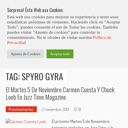
Skip
Abiertas Las Inscripciones Para La Octava Edición Del 7 Virtual Jazz 
LO ÚLTIMO
Club Contest.
to
Sorpresa! Ésta Web usa Cookies
content
Esta web usa cookies para mejorar su experiencia y tener unas
estadísticas anónimas de visitantes. Haciendo click en “Aceptar
Todo”, puedes consentir el uso de Todas las cookies. También
puedes visitar "Ajustes de cookies" para controlar tu
consentimiento. No te olvides de visitar nuestra
Política de
Privacidad
Estás aquí
Ajustes de Cookies
Aceptar todo
Inicio
>
Posts tagged "Spyro Gyra"
TAG: SPYRO GYRA
El Martes 5 De Noviembre Carmen Cuesta Y Chuck
Loeb En Jazz Time Magazine
Proximamente:
0
-
2 noviembre, 2013
El próximo Martes 5 de Noviembre
tenemos invitados en Jazz Time, a la