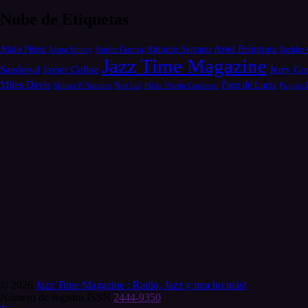
Nube de Etiquetas
Alain Pérez
Antonio Serrano
Ariel Brínguez
Ander García
Alana Sinkey
Berklee 
Jazz Time Magazine
Jerry Go
Sandoval
Javier Colina
Miles Davis
Paco de Lucía
Moisés P. Sánchez
Noa Lur
Pablo Martín Caminero
Paquito 
© 2026
Jazz Time Magazine : Radio, Jazz y mucho más!
Número de registro ISSN
2444-9350