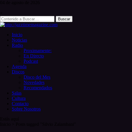
Skip
04 de
agosto
de 2026
to
content
×
Search
for:
Inicio
Noticias
Radio
Proximamente:
En Directo
Podcast
Agenda
Discos
Disco del Mes
Novedades
Recomendados
Salas
Cultura
Contacto
Sobre Nosotros
Estás aquí
Inicio
>
Posts tagged "Silvio Zalambani"