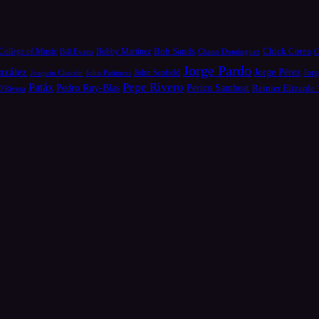
Bob Sands
Chick Corea
College of Music
Bill Evans
Bobby Martínez
Chano Domínguez
C
Jorge Pardo
nzález
Jorge Pérez
Jorg
Joaquin Chacón
John Patitucci
John Scofield
Pepe Rivero
Patáx
Pedro Ruy-Blas
Perico Sambeat
Reinier Elizarde
D'Rivera