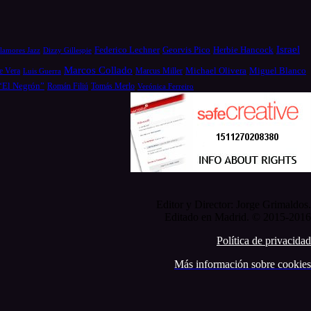
Israel
Federico Lechner
Georvis Pico
Herbie Hancock
Dizzy Gillespie
lamores Jazz
Marcos Collado
Michael Olivera
e Vera
Miguel Blanco
Luis Guerra
Marcus Miller
 “El Negrón”
Román Filiú
Tomás Merlo
Verónica Ferreiro
Editor y Director: Jorge Grimaldos.
Editado en Madrid. © 2015-2016
Política de privacidad
Más información sobre cookies