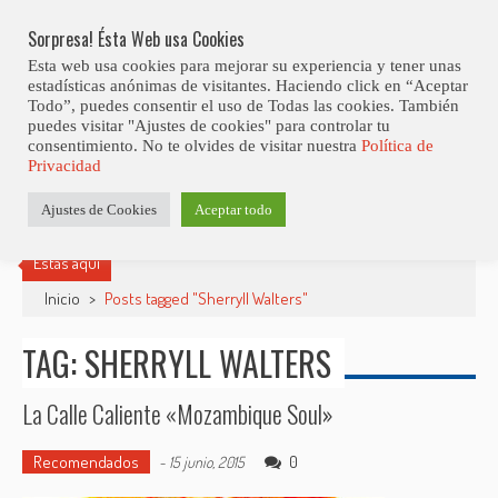
Skip
Abiertas Las Inscripciones Para La Octava Edición Del 7 Virtual Jazz 
LO ÚLTIMO
Club Contest.
to
Sorpresa! Ésta Web usa Cookies
content
Esta web usa cookies para mejorar su experiencia y tener unas
estadísticas anónimas de visitantes. Haciendo click en “Aceptar
Todo”, puedes consentir el uso de Todas las cookies. También
puedes visitar "Ajustes de cookies" para controlar tu
consentimiento. No te olvides de visitar nuestra
Política de
Privacidad
Ajustes de Cookies
Aceptar todo
Estás aquí
Inicio
>
Posts tagged "Sherryll Walters"
TAG: SHERRYLL WALTERS
La Calle Caliente «Mozambique Soul»
Recomendados
0
-
15 junio, 2015