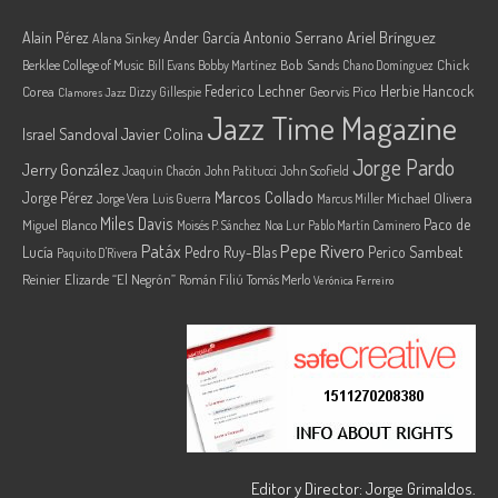
Ariel Brínguez
Alain Pérez
Ander García
Antonio Serrano
Alana Sinkey
Berklee College of Music
Bob Sands
Chick
Bill Evans
Bobby Martínez
Chano Domínguez
Federico Lechner
Herbie Hancock
Corea
Georvis Pico
Dizzy Gillespie
Clamores Jazz
Jazz Time Magazine
Israel Sandoval
Javier Colina
Jorge Pardo
Jerry González
Joaquin Chacón
John Patitucci
John Scofield
Marcos Collado
Jorge Pérez
Jorge Vera
Michael Olivera
Luis Guerra
Marcus Miller
Miles Davis
Paco de
Miguel Blanco
Moisés P. Sánchez
Noa Lur
Pablo Martín Caminero
Pepe Rivero
Patáx
Lucía
Pedro Ruy-Blas
Perico Sambeat
Paquito D'Rivera
Reinier Elizarde “El Negrón”
Román Filiú
Tomás Merlo
Verónica Ferreiro
Editor y Director: Jorge Grimaldos.