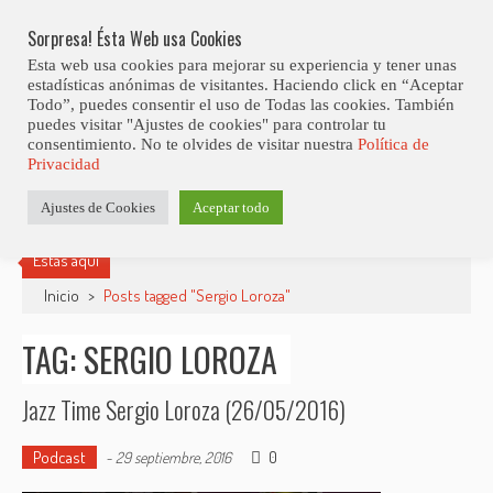
Skip
Abiertas Las Inscripciones Para La Octava Edición Del 7 Virtual Jazz 
LO ÚLTIMO
Club Contest.
to
Sorpresa! Ésta Web usa Cookies
content
Esta web usa cookies para mejorar su experiencia y tener unas
estadísticas anónimas de visitantes. Haciendo click en “Aceptar
Todo”, puedes consentir el uso de Todas las cookies. También
puedes visitar "Ajustes de cookies" para controlar tu
consentimiento. No te olvides de visitar nuestra
Política de
Privacidad
Ajustes de Cookies
Aceptar todo
Estás aquí
Inicio
>
Posts tagged "Sergio Loroza"
TAG: SERGIO LOROZA
Jazz Time Sergio Loroza (26/05/2016)
Podcast
0
-
29 septiembre, 2016