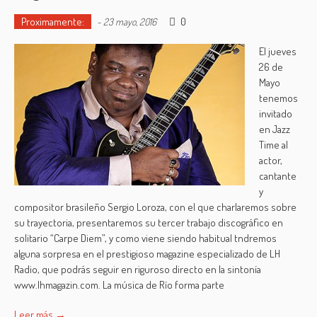
Proximamente:
0
-
23 mayo, 2016
El jueves
26 de
Mayo
tenemos
invitado
en Jazz
Time al
actor,
cantante
y
compositor brasileño Sergio Loroza, con el que charlaremos sobre
su trayectoria, presentaremos su tercer trabajo discográfico en
solitario “Carpe Diem”, y como viene siendo habitual tndremos
alguna sorpresa en el prestigioso magazine especializado de LH
Radio, que podrás seguir en riguroso directo en la sintonía
www.lhmagazin.com. La música de Río forma parte
Leer más →