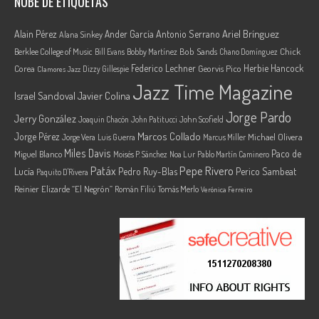
NUBE DE ETIQUETAS
Ariel Brínguez
Alain Pérez
Ander García
Antonio Serrano
Alana Sinkey
Berklee College of Music
Bob Sands
Chick
Bill Evans
Bobby Martínez
Chano Domínguez
Federico Lechner
Herbie Hancock
Corea
Georvis Pico
Dizzy Gillespie
Clamores Jazz
Jazz Time Magazine
Israel Sandoval
Javier Colina
Jorge Pardo
Jerry González
Joaquin Chacón
John Patitucci
John Scofield
Marcos Collado
Jorge Pérez
Jorge Vera
Michael Olivera
Luis Guerra
Marcus Miller
Miles Davis
Paco de
Miguel Blanco
Moisés P. Sánchez
Noa Lur
Pablo Martín Caminero
Pepe Rivero
Patáx
Lucía
Pedro Ruy-Blas
Perico Sambeat
Paquito D'Rivera
Reinier Elizarde “El Negrón”
Román Filiú
Tomás Merlo
Verónica Ferreiro