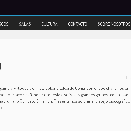
SCOS
SALAS
CULTURA
CONTACTO
SOBRE NOSOTROS
)
gazine al virtuoso violinista cubano Eduardo Coma, con el que charlamos en
yectoria, acompañando a orquestas, solistas y grandes grupos, como Luar
aordinario Quinteto Cimarrón. Presentamos su primer trabajo discográfico
ta