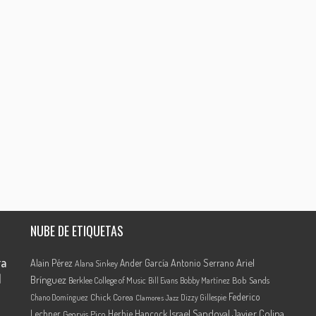
NUBE DE ETIQUETAS
ra
Ariel
Alain Pérez
Ander García
Antonio Serrano
Alana Sinkey
l
Brínguez
Berklee College of Music
Bob Sands
Bill Evans
Bobby Martínez
Federico
Chick Corea
Chano Domínguez
Dizzy Gillespie
Clamores Jazz
Israel Sandoval
Javier Colina
Lechner
Herbie Hancock
Georvis Pico