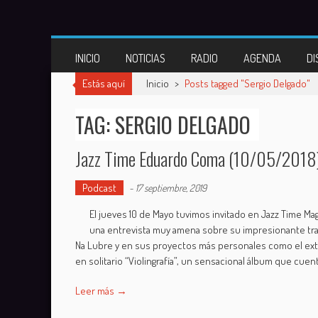
Skip
to
content
INICIO
NOTICIAS
RADIO
AGENDA
DI
Estás aquí
Inicio
>
Posts tagged "Sergio Delgado"
TAG: SERGIO DELGADO
Jazz Time Eduardo Coma (10/05/2018
Podcast
-
17 septiembre, 2019
El jueves 10 de Mayo tuvimos invitado en Jazz Time Ma
una entrevista muy amena sobre su impresionante tra
Na Lubre y en sus proyectos más personales como el extr
en solitario “Violingrafía”, un sensacional álbum que cuen
Leer más →