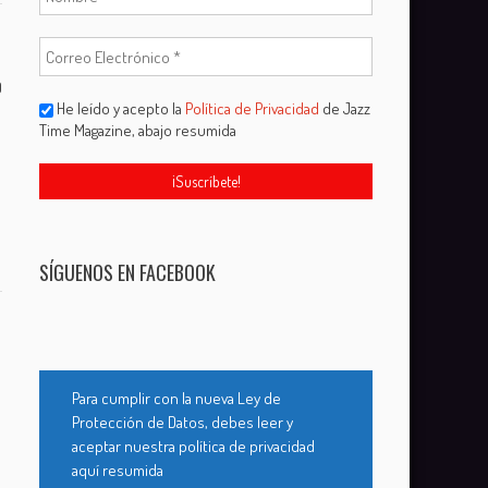
0
He leído y acepto la
Política de Privacidad
de Jazz
Time Magazine, abajo resumida
SÍGUENOS EN FACEBOOK
Para cumplir con la nueva Ley de
Protección de Datos, debes leer y
aceptar nuestra política de privacidad
aquí resumida