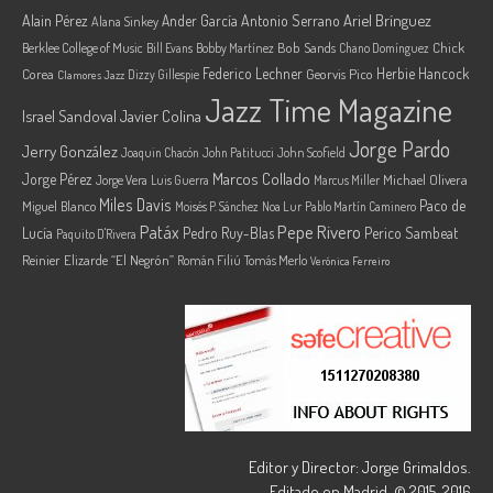
Ariel Brínguez
Alain Pérez
Ander García
Antonio Serrano
Alana Sinkey
Berklee College of Music
Bob Sands
Chick
Bill Evans
Bobby Martínez
Chano Domínguez
Federico Lechner
Herbie Hancock
Corea
Georvis Pico
Dizzy Gillespie
Clamores Jazz
Jazz Time Magazine
Israel Sandoval
Javier Colina
Jorge Pardo
Jerry González
Joaquin Chacón
John Patitucci
John Scofield
Marcos Collado
Jorge Pérez
Jorge Vera
Michael Olivera
Luis Guerra
Marcus Miller
Miles Davis
Paco de
Miguel Blanco
Moisés P. Sánchez
Noa Lur
Pablo Martín Caminero
Pepe Rivero
Patáx
Lucía
Pedro Ruy-Blas
Perico Sambeat
Paquito D'Rivera
Reinier Elizarde “El Negrón”
Román Filiú
Tomás Merlo
Verónica Ferreiro
Editor y Director: Jorge Grimaldos.
Editado en Madrid. © 2015-2016