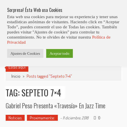
Skip
Abiertas Las Inscripciones Para La Octava Edición Del 7 Virtual Jazz 
LO ÚLTIMO
Club Contest.
to
Sorpresa! Ésta Web usa Cookies
content
Esta web usa cookies para mejorar su experiencia y tener unas
estadísticas anónimas de visitantes. Haciendo click en “Aceptar
Todo”, puedes consentir el uso de Todas las cookies. También
puedes visitar "Ajustes de cookies" para controlar tu
consentimiento. No te olvides de visitar nuestra
Política de
Privacidad
Ajustes de Cookies
Aceptar todo
Estás aquí
Inicio
>
Posts tagged "Septeto 7×4"
TAG: SEPTETO 7×4
Gabriel Peso Presenta «Travesía» En Jazz Time
Noticias
Proximamente:
0
-
11 diciembre, 2018