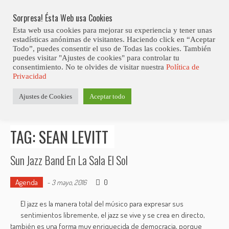
Skip
Abiertas Las Inscripciones Para La Octava Edición Del 7 Virtual Jazz 
LO ÚLTIMO
Club Contest.
to
Sorpresa! Ésta Web usa Cookies
content
Esta web usa cookies para mejorar su experiencia y tener unas
estadísticas anónimas de visitantes. Haciendo click en “Aceptar
Todo”, puedes consentir el uso de Todas las cookies. También
puedes visitar "Ajustes de cookies" para controlar tu
consentimiento. No te olvides de visitar nuestra
Política de
Privacidad
Estás aquí
Ajustes de Cookies
Aceptar todo
Inicio
>
Posts tagged "Sean Levitt"
TAG: SEAN LEVITT
Sun Jazz Band En La Sala El Sol
Agenda
0
-
3 mayo, 2016
El jazz es la manera total del músico para expresar sus
sentimientos libremente, el jazz se vive y se crea en directo,
también es una forma muy enriquecida de democracia, porque