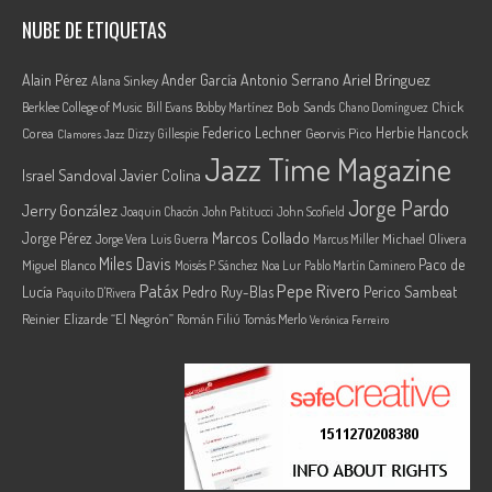
NUBE DE ETIQUETAS
Ariel Brínguez
Alain Pérez
Ander García
Antonio Serrano
Alana Sinkey
Berklee College of Music
Bob Sands
Chick
Bill Evans
Bobby Martínez
Chano Domínguez
Federico Lechner
Herbie Hancock
Corea
Georvis Pico
Dizzy Gillespie
Clamores Jazz
Jazz Time Magazine
Israel Sandoval
Javier Colina
Jorge Pardo
Jerry González
Joaquin Chacón
John Patitucci
John Scofield
Marcos Collado
Jorge Pérez
Jorge Vera
Michael Olivera
Luis Guerra
Marcus Miller
Miles Davis
Paco de
Miguel Blanco
Moisés P. Sánchez
Noa Lur
Pablo Martín Caminero
Pepe Rivero
Patáx
Lucía
Pedro Ruy-Blas
Perico Sambeat
Paquito D'Rivera
Reinier Elizarde “El Negrón”
Román Filiú
Tomás Merlo
Verónica Ferreiro