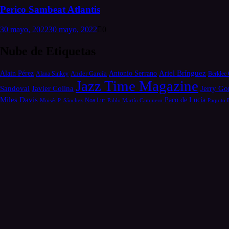
Perico Sambeat Atlantis
30 mayo, 2022
30 mayo, 2022
0
Nube de Etiquetas
Alain Pérez
Antonio Serrano
Ariel Brínguez
Ander García
Alana Sinkey
Berklee 
Jazz Time Magazine
Jerry Go
Sandoval
Javier Colina
Miles Davis
Paco de Lucía
Moisés P. Sánchez
Noa Lur
Pablo Martín Caminero
Paquito 