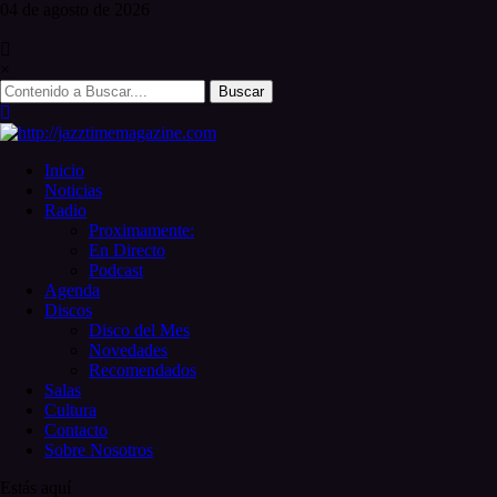
Skip
04 de
agosto
de 2026
to
content
×
Search
for:
Inicio
Noticias
Radio
Proximamente:
En Directo
Podcast
Agenda
Discos
Disco del Mes
Novedades
Recomendados
Salas
Cultura
Contacto
Sobre Nosotros
Estás aquí