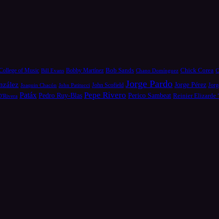
Bob Sands
Chick Corea
College of Music
Bill Evans
Bobby Martínez
Chano Domínguez
C
Jorge Pardo
nzález
Jorge Pérez
Jorg
Joaquin Chacón
John Patitucci
John Scofield
Pepe Rivero
Patáx
Pedro Ruy-Blas
Perico Sambeat
Reinier Elizarde
D'Rivera