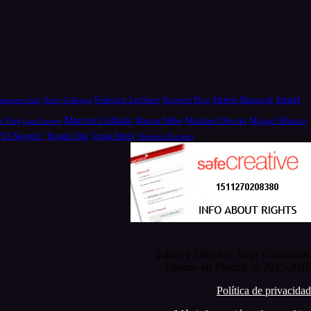
Israel
Federico Lechner
Georvis Pico
Herbie Hancock
Dizzy Gillespie
lamores Jazz
Marcos Collado
Michael Olivera
e Vera
Miguel Blanco
Luis Guerra
Marcus Miller
 “El Negrón”
Román Filiú
Tomás Merlo
Verónica Ferreiro
Editor y Director: Jorge Grimaldos.
Editado en Madrid. © 2015-2016
Política de privacidad