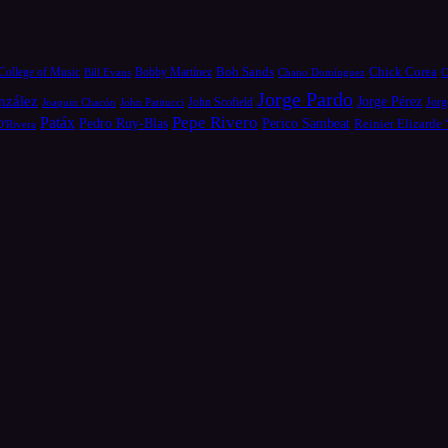
Bob Sands
Chick Corea
College of Music
Bill Evans
Bobby Martínez
Chano Domínguez
C
Jorge Pardo
nzález
Jorge Pérez
Jorg
Joaquin Chacón
John Patitucci
John Scofield
Pepe Rivero
Patáx
Pedro Ruy-Blas
Perico Sambeat
Reinier Elizarde
D'Rivera