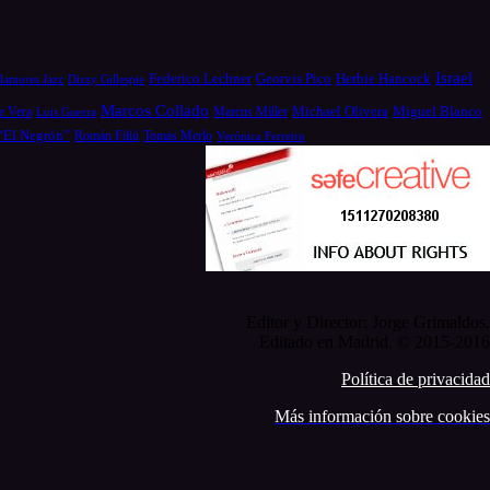
Israel
Federico Lechner
Georvis Pico
Herbie Hancock
Dizzy Gillespie
lamores Jazz
Marcos Collado
Michael Olivera
e Vera
Miguel Blanco
Luis Guerra
Marcus Miller
 “El Negrón”
Román Filiú
Tomás Merlo
Verónica Ferreiro
Editor y Director: Jorge Grimaldos.
Editado en Madrid. © 2015-2016
Política de privacidad
Más información sobre cookies