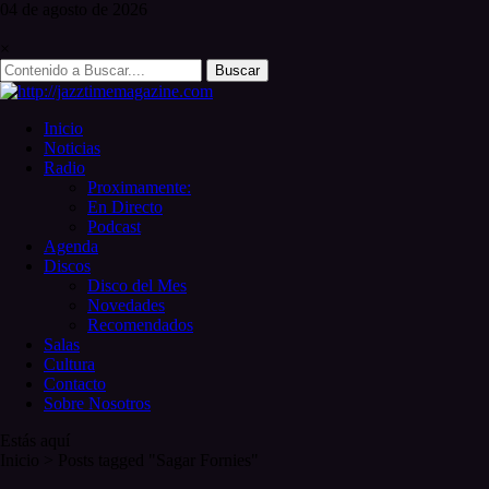
Skip
04 de
agosto
de 2026
to
content
×
Search
for:
Inicio
Noticias
Radio
Proximamente:
En Directo
Podcast
Agenda
Discos
Disco del Mes
Novedades
Recomendados
Salas
Cultura
Contacto
Sobre Nosotros
Estás aquí
Inicio
>
Posts tagged "Sagar Fornies"