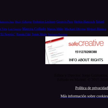
Israel
Federico Lechner
Georvis Pico
Herbie Hancock
Dizzy Gillespie
lamores Jazz
Marcos Collado
Michael Olivera
e Vera
Miguel Blanco
Luis Guerra
Marcus Miller
 “El Negrón”
Román Filiú
Tomás Merlo
Verónica Ferreiro
Editor y Director: Jorge Grimaldos.
Editado en Madrid. © 2015-2016
Política de privacidad
Más información sobre cookies