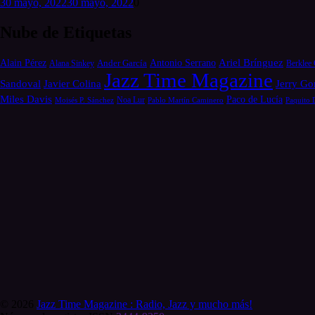
30 mayo, 2022
30 mayo, 2022
0
Nube de Etiquetas
Alain Pérez
Antonio Serrano
Ariel Brínguez
Ander García
Alana Sinkey
Berklee 
Jazz Time Magazine
Jerry Go
Sandoval
Javier Colina
Miles Davis
Paco de Lucía
Moisés P. Sánchez
Noa Lur
Pablo Martín Caminero
Paquito 
© 2026
Jazz Time Magazine : Radio, Jazz y mucho más!