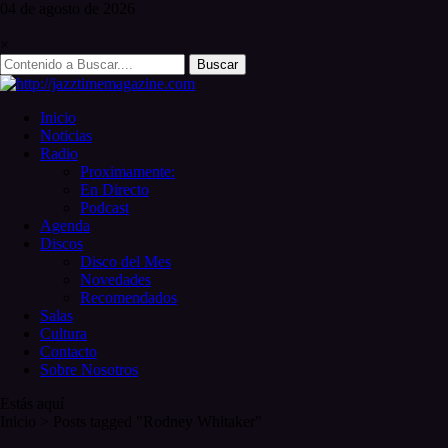
Skip
04 de
agosto
de 2026
to
content
×
Search
for:
Inicio
Noticias
Radio
Proximamente:
En Directo
Podcast
Agenda
Discos
Disco del Mes
Novedades
Recomendados
Salas
Cultura
Contacto
Sobre Nosotros
Estás aquí
Inicio
>
Posts tagged "Rodney Whitaker"