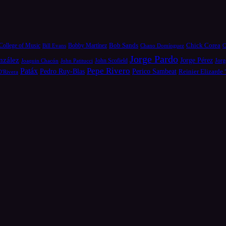
Bob Sands
Chick Corea
College of Music
Bill Evans
Bobby Martínez
Chano Domínguez
C
Jorge Pardo
nzález
Jorge Pérez
Jorg
Joaquin Chacón
John Patitucci
John Scofield
Pepe Rivero
Patáx
Pedro Ruy-Blas
Perico Sambeat
Reinier Elizarde
D'Rivera