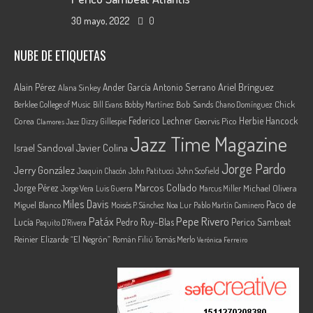
30 mayo, 2022
0
NUBE DE ETIQUETAS
Ariel Brínguez
Alain Pérez
Ander García
Antonio Serrano
Alana Sinkey
Berklee College of Music
Bob Sands
Chick
Bill Evans
Bobby Martínez
Chano Domínguez
Federico Lechner
Herbie Hancock
Corea
Georvis Pico
Dizzy Gillespie
Clamores Jazz
Jazz Time Magazine
Israel Sandoval
Javier Colina
Jorge Pardo
Jerry González
Joaquin Chacón
John Patitucci
John Scofield
Marcos Collado
Jorge Pérez
Jorge Vera
Michael Olivera
Luis Guerra
Marcus Miller
Miles Davis
Paco de
Miguel Blanco
Moisés P. Sánchez
Noa Lur
Pablo Martín Caminero
Pepe Rivero
Patáx
Lucía
Pedro Ruy-Blas
Perico Sambeat
Paquito D'Rivera
Reinier Elizarde “El Negrón”
Román Filiú
Tomás Merlo
Verónica Ferreiro