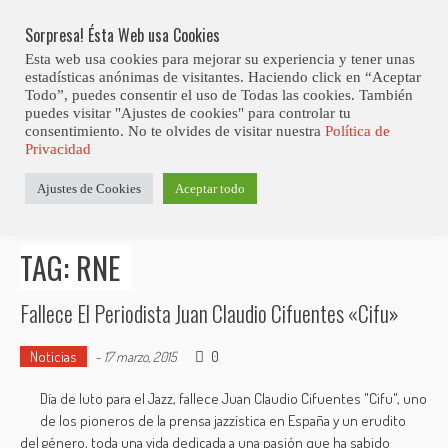
Skip
Abiertas Las Inscripciones Para La Octava Edición Del 7 Virtual Jazz 
LO ÚLTIMO
Club Contest.
to
Sorpresa! Ésta Web usa Cookies
content
Esta web usa cookies para mejorar su experiencia y tener unas
estadísticas anónimas de visitantes. Haciendo click en “Aceptar
Todo”, puedes consentir el uso de Todas las cookies. También
puedes visitar "Ajustes de cookies" para controlar tu
consentimiento. No te olvides de visitar nuestra
Política de
Privacidad
Estás aquí
Ajustes de Cookies
Aceptar todo
Inicio
>
Posts tagged "RNE"
TAG: RNE
Fallece El Periodista Juan Claudio Cifuentes «Cifu»
Noticias
0
-
17 marzo, 2015
Día de luto para el Jazz, fallece Juan Claudio Cifuentes "Cifu", uno
de los pioneros de la prensa jazzística en España y un erudito
del género, toda una vida dedicada a una pasión que ha sabido