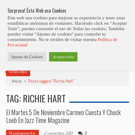
Skip
Abiertas Las Inscripciones Para La Octava Edición Del 7 Virtual Jazz 
LO ÚLTIMO
Club Contest.
to
Sorpresa! Ésta Web usa Cookies
content
Esta web usa cookies para mejorar su experiencia y tener unas
estadísticas anónimas de visitantes. Haciendo click en “Aceptar
Todo”, puedes consentir el uso de Todas las cookies. También
puedes visitar "Ajustes de cookies" para controlar tu
consentimiento. No te olvides de visitar nuestra
Política de
Privacidad
Ajustes de Cookies
Aceptar todo
Estás aquí
Inicio
>
Posts tagged "Richie Hart"
TAG: RICHIE HART
El Martes 5 De Noviembre Carmen Cuesta Y Chuck
Loeb En Jazz Time Magazine
Proximamente:
0
-
2 noviembre, 2013