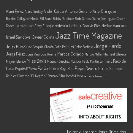
Ariel Brínguez
Alain Pérez
Ander García
Antonio Serrano
Alana Sinkey
Berklee College of Music
Bob Sands
Chick
Bill Evans
Bobby Martínez
Chano Domínguez
Federico Lechner
Herbie Hancock
Corea
Georvis Pico
Dizzy Gillespie
Clamores Jazz
Jazz Time Magazine
Israel Sandoval
Javier Colina
Jorge Pardo
Jerry González
Joaquin Chacón
John Patitucci
John Scofield
Marcos Collado
Jorge Pérez
Jorge Vera
Michael Olivera
Luis Guerra
Marcus Miller
Miles Davis
Paco de
Miguel Blanco
Moisés P. Sánchez
Noa Lur
Pablo Martín Caminero
Pepe Rivero
Patáx
Lucía
Pedro Ruy-Blas
Perico Sambeat
Paquito D'Rivera
Reinier Elizarde “El Negrón”
Román Filiú
Tomás Merlo
Verónica Ferreiro
Editor y Director: Jorge Grimaldos.