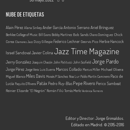
NUBE DE ETIQUETAS
Ariel Brínguez
Alain Pérez
Ander García
Antonio Serrano
Alana Sinkey
Berklee College of Music
Bob Sands
Chick
Bill Evans
Bobby Martínez
Chano Domínguez
Federico Lechner
Herbie Hancock
Corea
Georvis Pico
Dizzy Gillespie
Clamores Jazz
Jazz Time Magazine
Israel Sandoval
Javier Colina
Jorge Pardo
Jerry González
Joaquin Chacón
John Patitucci
John Scofield
Marcos Collado
Jorge Pérez
Jorge Vera
Michael Olivera
Luis Guerra
Marcus Miller
Miles Davis
Paco de
Miguel Blanco
Moisés P. Sánchez
Noa Lur
Pablo Martín Caminero
Pepe Rivero
Patáx
Lucía
Pedro Ruy-Blas
Perico Sambeat
Paquito D'Rivera
Reinier Elizarde “El Negrón”
Román Filiú
Tomás Merlo
Verónica Ferreiro
Editor y Director: Jorge Grimaldos.
Editado en Madrid. © 2015-2016