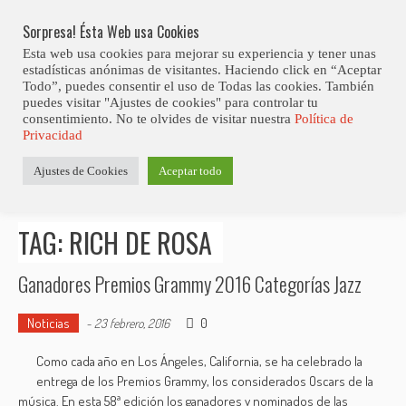
Skip
Documental – Quincy. Vida y obra de una leyenda de la música 
LO ÚLTIMO
norteamericana.
to
Sorpresa! Ésta Web usa Cookies
content
Esta web usa cookies para mejorar su experiencia y tener unas
estadísticas anónimas de visitantes. Haciendo click en “Aceptar
Todo”, puedes consentir el uso de Todas las cookies. También
puedes visitar "Ajustes de cookies" para controlar tu
consentimiento. No te olvides de visitar nuestra
Política de
Privacidad
Estás aquí
Ajustes de Cookies
Aceptar todo
Inicio
>
Posts tagged "Rich de Rosa"
TAG: RICH DE ROSA
Ganadores Premios Grammy 2016 Categorías Jazz
Noticias
0
-
23 febrero, 2016
Como cada año en Los Ángeles, California, se ha celebrado la
entrega de los Premios Grammy, los considerados Oscars de la
música. En esta 58ª edición los ganadores y nominados de las