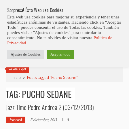
Skip
Abiertas Las Inscripciones Para La Octava Edición Del 7 Virtual Jazz 
LO ÚLTIMO
Club Contest.
to
Sorpresa! Ésta Web usa Cookies
content
Esta web usa cookies para mejorar su experiencia y tener unas
estadísticas anónimas de visitantes. Haciendo click en “Aceptar
Todo”, puedes consentir el uso de Todas las cookies. También
puedes visitar "Ajustes de cookies" para controlar tu
consentimiento. No te olvides de visitar nuestra
Política de
Privacidad
Ajustes de Cookies
Aceptar todo
Estás aquí
Inicio
>
Posts tagged "Pucho Seoane"
TAG: PUCHO SEOANE
Jazz Time Pedro Andrea 2 (03/12/2013)
Podcast
0
-
3 diciembre, 2013