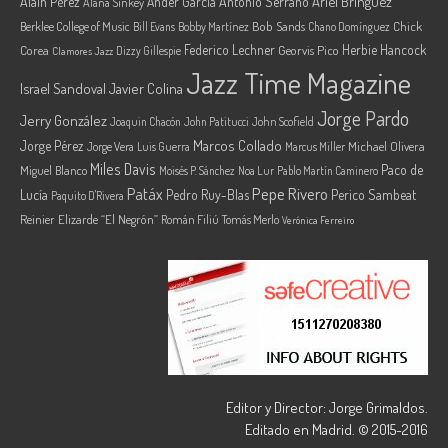
Ariel Brínguez
Alain Pérez
Ander García
Antonio Serrano
Alana Sinkey
Berklee College of Music
Bob Sands
Chick
Bill Evans
Bobby Martínez
Chano Domínguez
Federico Lechner
Herbie Hancock
Corea
Georvis Pico
Dizzy Gillespie
Clamores Jazz
Jazz Time Magazine
Israel Sandoval
Javier Colina
Jorge Pardo
Jerry González
Joaquin Chacón
John Patitucci
John Scofield
Marcos Collado
Jorge Pérez
Jorge Vera
Michael Olivera
Luis Guerra
Marcus Miller
Miles Davis
Paco de
Miguel Blanco
Moisés P. Sánchez
Noa Lur
Pablo Martín Caminero
Pepe Rivero
Patáx
Lucía
Pedro Ruy-Blas
Perico Sambeat
Paquito D'Rivera
Reinier Elizarde “El Negrón”
Román Filiú
Tomás Merlo
Verónica Ferreiro
Editor y Director: Jorge Grimaldos.
Editado en Madrid. © 2015-2016