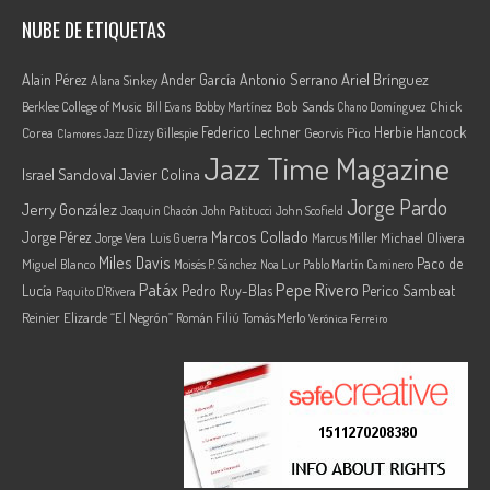
NUBE DE ETIQUETAS
Ariel Brínguez
Alain Pérez
Ander García
Antonio Serrano
Alana Sinkey
Berklee College of Music
Bob Sands
Chick
Bill Evans
Bobby Martínez
Chano Domínguez
Federico Lechner
Herbie Hancock
Corea
Georvis Pico
Dizzy Gillespie
Clamores Jazz
Jazz Time Magazine
Israel Sandoval
Javier Colina
Jorge Pardo
Jerry González
Joaquin Chacón
John Patitucci
John Scofield
Marcos Collado
Jorge Pérez
Jorge Vera
Michael Olivera
Luis Guerra
Marcus Miller
Miles Davis
Paco de
Miguel Blanco
Moisés P. Sánchez
Noa Lur
Pablo Martín Caminero
Pepe Rivero
Patáx
Lucía
Pedro Ruy-Blas
Perico Sambeat
Paquito D'Rivera
Reinier Elizarde “El Negrón”
Román Filiú
Tomás Merlo
Verónica Ferreiro