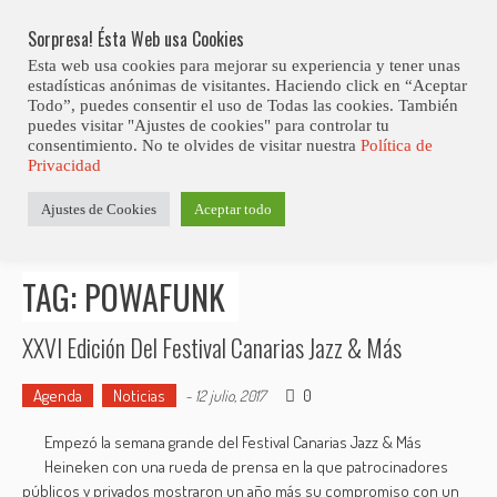
Skip
Abiertas Las Inscripciones Para La Octava Edición Del 7 Virtual Jazz 
LO ÚLTIMO
Club Contest.
to
Sorpresa! Ésta Web usa Cookies
content
Esta web usa cookies para mejorar su experiencia y tener unas
estadísticas anónimas de visitantes. Haciendo click en “Aceptar
Todo”, puedes consentir el uso de Todas las cookies. También
puedes visitar "Ajustes de cookies" para controlar tu
consentimiento. No te olvides de visitar nuestra
Política de
Privacidad
Estás aquí
Ajustes de Cookies
Aceptar todo
Inicio
>
Posts tagged "Powafunk"
TAG: POWAFUNK
XXVI Edición Del Festival Canarias Jazz & Más
Agenda
Noticias
0
-
12 julio, 2017
Empezó la semana grande del Festival Canarias Jazz & Más
Heineken con una rueda de prensa en la que patrocinadores
públicos y privados mostraron un año más su compromiso con un