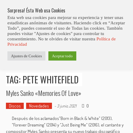
Skip
Abiertas Las Inscripciones Para La Octava Edición Del 7 Virtual Jazz 
LO ÚLTIMO
Club Contest.
to
Sorpresa! Ésta Web usa Cookies
content
Esta web usa cookies para mejorar su experiencia y tener unas
estadísticas anónimas de visitantes. Haciendo click en “Aceptar
Todo”, puedes consentir el uso de Todas las cookies. También
puedes visitar "Ajustes de cookies" para controlar tu
consentimiento. No te olvides de visitar nuestra
Política de
Privacidad
Estás aquí
Ajustes de Cookies
Aceptar todo
Inicio
>
Posts tagged "Pete Whitefield"
TAG: PETE WHITEFIELD
Myles Sanko «Memories Of Love»
Discos
Novedades
0
-
3 junio, 2021
Después de los aclamados"Born in Black & White" (2013),
"Forever Dreaming" (2014) y "Just Being Me" (2016), el cantante y
compositor Myles Sanko presenta su nuevo trabajo discográfico