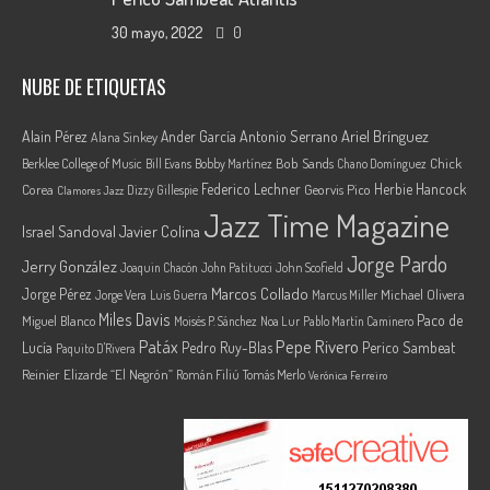
30 mayo, 2022
0
NUBE DE ETIQUETAS
Ariel Brínguez
Alain Pérez
Ander García
Antonio Serrano
Alana Sinkey
Berklee College of Music
Bob Sands
Chick
Bill Evans
Bobby Martínez
Chano Domínguez
Federico Lechner
Herbie Hancock
Corea
Georvis Pico
Dizzy Gillespie
Clamores Jazz
Jazz Time Magazine
Israel Sandoval
Javier Colina
Jorge Pardo
Jerry González
Joaquin Chacón
John Patitucci
John Scofield
Marcos Collado
Jorge Pérez
Jorge Vera
Michael Olivera
Luis Guerra
Marcus Miller
Miles Davis
Paco de
Miguel Blanco
Moisés P. Sánchez
Noa Lur
Pablo Martín Caminero
Pepe Rivero
Patáx
Lucía
Pedro Ruy-Blas
Perico Sambeat
Paquito D'Rivera
Reinier Elizarde “El Negrón”
Román Filiú
Tomás Merlo
Verónica Ferreiro