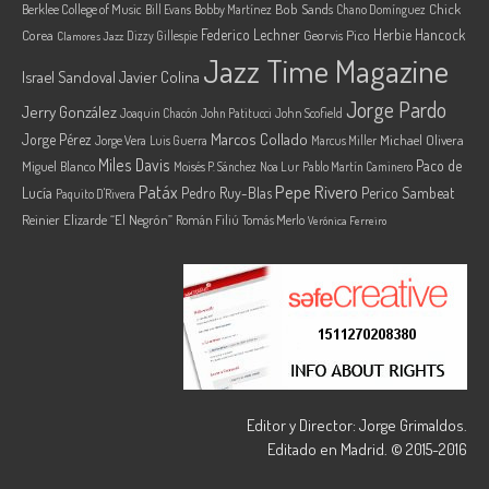
Berklee College of Music
Bob Sands
Chick
Bill Evans
Bobby Martínez
Chano Domínguez
Federico Lechner
Herbie Hancock
Corea
Georvis Pico
Dizzy Gillespie
Clamores Jazz
Jazz Time Magazine
Israel Sandoval
Javier Colina
Jorge Pardo
Jerry González
Joaquin Chacón
John Patitucci
John Scofield
Marcos Collado
Jorge Pérez
Jorge Vera
Michael Olivera
Luis Guerra
Marcus Miller
Miles Davis
Paco de
Miguel Blanco
Moisés P. Sánchez
Noa Lur
Pablo Martín Caminero
Pepe Rivero
Patáx
Lucía
Pedro Ruy-Blas
Perico Sambeat
Paquito D'Rivera
Reinier Elizarde “El Negrón”
Román Filiú
Tomás Merlo
Verónica Ferreiro
Editor y Director: Jorge Grimaldos.
Editado en Madrid. © 2015-2016