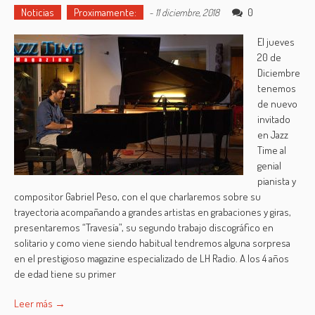
Noticias
Proximamente:
0
-
11 diciembre, 2018
El jueves
20 de
Diciembre
tenemos
de nuevo
invitado
en Jazz
Time al
genial
pianista y
compositor Gabriel Peso, con el que charlaremos sobre su
trayectoria acompañando a grandes artistas en grabaciones y giras,
presentaremos “Travesía”, su segundo trabajo discográfico en
solitario y como viene siendo habitual tendremos alguna sorpresa
en el prestigioso magazine especializado de LH Radio. A los 4 años
de edad tiene su primer
Leer más →