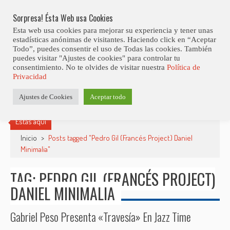
Skip
Festival de Jazz Made in Spain
LO ÚLTIMO
to
Sorpresa! Ésta Web usa Cookies
content
Esta web usa cookies para mejorar su experiencia y tener unas
estadísticas anónimas de visitantes. Haciendo click en “Aceptar
Todo”, puedes consentir el uso de Todas las cookies. También
puedes visitar "Ajustes de cookies" para controlar tu
consentimiento. No te olvides de visitar nuestra
Política de
Privacidad
Ajustes de Cookies
Aceptar todo
Estás aquí
Inicio
>
Posts tagged "Pedro Gil (Francés Project) Daniel
Minimalia"
TAG: PEDRO GIL (FRANCÉS PROJECT)
DANIEL MINIMALIA
Gabriel Peso Presenta «Travesía» En Jazz Time