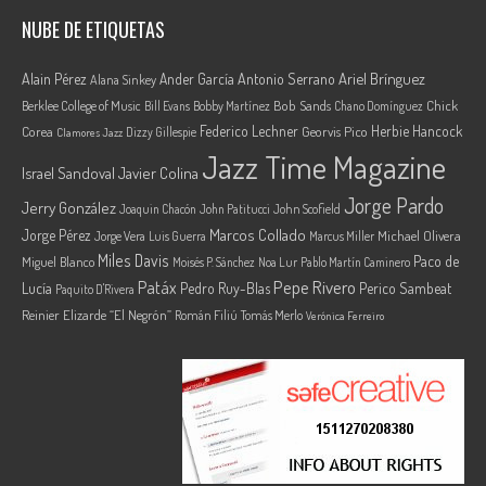
NUBE DE ETIQUETAS
Ariel Brínguez
Alain Pérez
Ander García
Antonio Serrano
Alana Sinkey
Berklee College of Music
Bob Sands
Chick
Bill Evans
Bobby Martínez
Chano Domínguez
Federico Lechner
Herbie Hancock
Corea
Georvis Pico
Dizzy Gillespie
Clamores Jazz
Jazz Time Magazine
Israel Sandoval
Javier Colina
Jorge Pardo
Jerry González
Joaquin Chacón
John Patitucci
John Scofield
Marcos Collado
Jorge Pérez
Jorge Vera
Michael Olivera
Luis Guerra
Marcus Miller
Miles Davis
Paco de
Miguel Blanco
Moisés P. Sánchez
Noa Lur
Pablo Martín Caminero
Pepe Rivero
Patáx
Lucía
Pedro Ruy-Blas
Perico Sambeat
Paquito D'Rivera
Reinier Elizarde “El Negrón”
Román Filiú
Tomás Merlo
Verónica Ferreiro