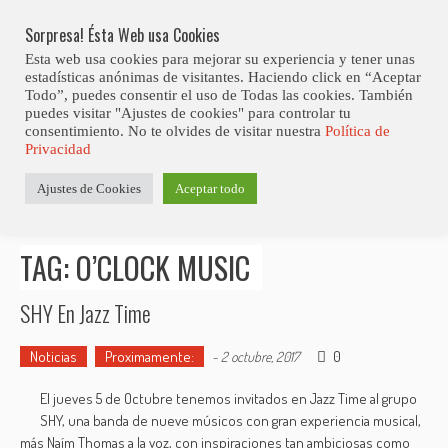
Skip
Abiertas Las Inscripciones Para La Octava Edición Del 7 Virtual Jazz 
LO ÚLTIMO
Club Contest.
to
Sorpresa! Ésta Web usa Cookies
content
Esta web usa cookies para mejorar su experiencia y tener unas
estadísticas anónimas de visitantes. Haciendo click en “Aceptar
Todo”, puedes consentir el uso de Todas las cookies. También
puedes visitar "Ajustes de cookies" para controlar tu
consentimiento. No te olvides de visitar nuestra
Política de
Privacidad
Estás aquí
Ajustes de Cookies
Aceptar todo
Inicio
>
Posts tagged "O’Clock Music"
TAG: O’CLOCK MUSIC
SHY En Jazz Time
Noticias
Proximamente:
0
-
2 octubre, 2017
El jueves 5 de Octubre tenemos invitados en Jazz Time al grupo
SHY, una banda de nueve músi­cos con gran experiencia musical,
más Naím Thomas a la voz, con inspiraciones tan ambiciosas como