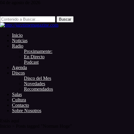
Skip
04 de
agosto
de 2026
to
content
×
Search
for:
Inicio
Noticias
Radio
Proximamente:
En Directo
Podcast
Agenda
Discos
Disco del Mes
Novedades
Recomendados
Salas
Cultura
Contacto
Sobre Nosotros
Estás aquí
Inicio
>
Posts tagged "Norman Hoge"