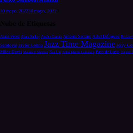
30 mayo, 2022
30 mayo, 2022
0
Nube de Etiquetas
Alain Pérez
Antonio Serrano
Ariel Brínguez
Ander García
Alana Sinkey
Berklee 
Jazz Time Magazine
Jerry Go
Sandoval
Javier Colina
Miles Davis
Paco de Lucía
Moisés P. Sánchez
Noa Lur
Pablo Martín Caminero
Paquito 