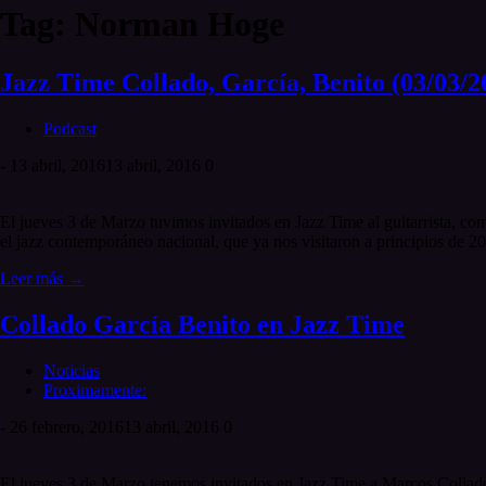
Tag: Norman Hoge
Jazz Time Collado, García, Benito (03/03/2
Podcast
-
13 abril, 2016
13 abril, 2016
0
El jueves 3 de Marzo tuvimos invitados en Jazz Time al guitarrista, com
el jazz contemporáneo nacional, que ya nos visitaron a principios de 20
Leer más →
Collado García Benito en Jazz Time
Noticias
Proximamente:
-
26 febrero, 2016
13 abril, 2016
0
El jueves 3 de Marzo tenemos invitados en Jazz Time a Marcos Collado,