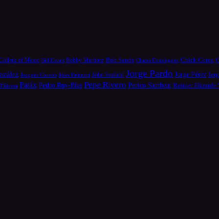
Bob Sands
Chick Corea
College of Music
Bill Evans
Bobby Martínez
Chano Domínguez
C
Jorge Pardo
nzález
Jorge Pérez
Jorg
Joaquin Chacón
John Patitucci
John Scofield
Pepe Rivero
Patáx
Pedro Ruy-Blas
Perico Sambeat
Reinier Elizarde
D'Rivera