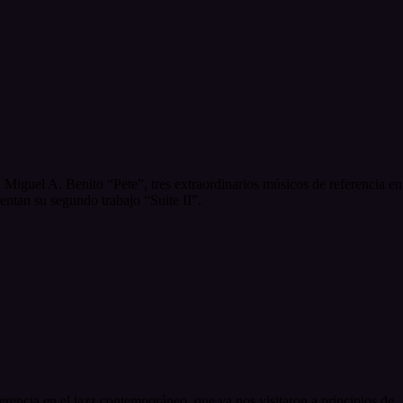
a Miguel A. Benito “Pete”, tres extraordinarios músicos de referencia en
entan su segundo trabajo “Suite II”.
rencia en el jazz contemporáneo, que ya nos visitaron a principios de