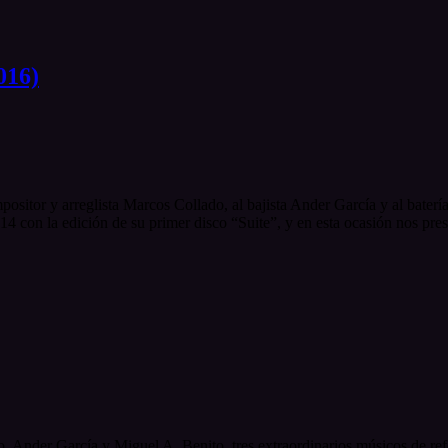
016)
positor y arreglista Marcos Collado, al bajista Ander García y al baterí
14 con la edición de su primer disco “Suite”, y en esta ocasión nos pres
 Ander García y Miguel A. Benito, tres extraordinarios músicos de refe