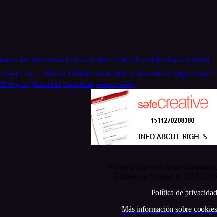
Israel
Federico Lechner
Georvis Pico
Herbie Hancock
Dizzy Gillespie
lamores Jazz
Marcos Collado
Michael Olivera
e Vera
Miguel Blanco
Luis Guerra
Marcus Miller
 “El Negrón”
Román Filiú
Tomás Merlo
Verónica Ferreiro
Editor y Director: Jorge Grimaldos.
Editado en Madrid. © 2015-2016
Política de privacidad
Más información sobre cookies