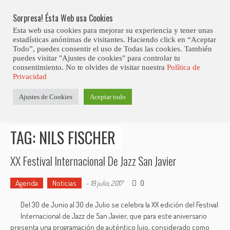
Skip
Abiertas Las Inscripciones Para La Octava Edición Del 7 Virtual Jazz 
LO ÚLTIMO
Club Contest.
to
Sorpresa! Ésta Web usa Cookies
content
Esta web usa cookies para mejorar su experiencia y tener unas
estadísticas anónimas de visitantes. Haciendo click en “Aceptar
Todo”, puedes consentir el uso de Todas las cookies. También
puedes visitar "Ajustes de cookies" para controlar tu
consentimiento. No te olvides de visitar nuestra
Política de
Privacidad
Estás aquí
Ajustes de Cookies
Aceptar todo
Inicio
>
Posts tagged "Nils Fischer"
TAG: NILS FISCHER
XX Festival Internacional De Jazz San Javier
Agenda
Noticias
0
-
19 julio, 2017
Del 30 de Junio al 30 de Julio se celebra la XX edición del Festival
Internacional de Jazz de San Javier, que para este aniversario
presenta una programación de auténtico lujo, considerado como