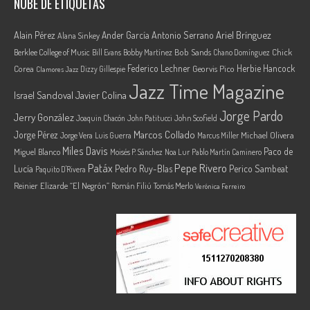
NUBE DE ETIQUETAS
Ariel Brínguez
Alain Pérez
Ander García
Antonio Serrano
Alana Sinkey
Berklee College of Music
Bob Sands
Chick
Bill Evans
Bobby Martínez
Chano Domínguez
Federico Lechner
Herbie Hancock
Corea
Georvis Pico
Dizzy Gillespie
Clamores Jazz
Jazz Time Magazine
Israel Sandoval
Javier Colina
Jorge Pardo
Jerry González
Joaquin Chacón
John Patitucci
John Scofield
Marcos Collado
Jorge Pérez
Jorge Vera
Michael Olivera
Luis Guerra
Marcus Miller
Miles Davis
Paco de
Miguel Blanco
Moisés P. Sánchez
Noa Lur
Pablo Martín Caminero
Pepe Rivero
Patáx
Lucía
Pedro Ruy-Blas
Perico Sambeat
Paquito D'Rivera
Reinier Elizarde “El Negrón”
Román Filiú
Tomás Merlo
Verónica Ferreiro