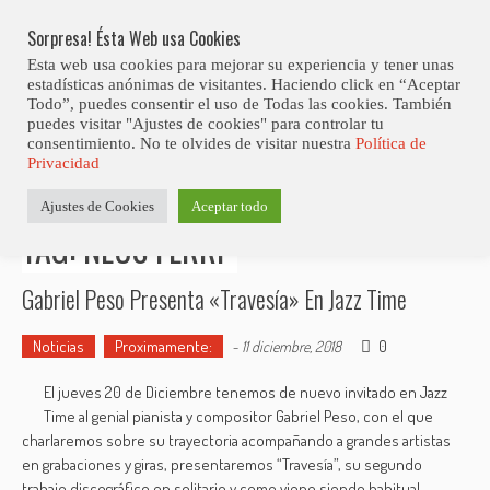
Skip
to
Sorpresa! Ésta Web usa Cookies
content
Esta web usa cookies para mejorar su experiencia y tener unas
estadísticas anónimas de visitantes. Haciendo click en “Aceptar
Todo”, puedes consentir el uso de Todas las cookies. También
puedes visitar "Ajustes de cookies" para controlar tu
consentimiento. No te olvides de visitar nuestra
Política de
Estás aquí
Privacidad
Inicio
>
Posts tagged "Neus Ferri"
Ajustes de Cookies
Aceptar todo
TAG: NEUS FERRI
Gabriel Peso Presenta «Travesía» En Jazz Time
Noticias
Proximamente:
0
-
11 diciembre, 2018
El jueves 20 de Diciembre tenemos de nuevo invitado en Jazz
Time al genial pianista y compositor Gabriel Peso, con el que
charlaremos sobre su trayectoria acompañando a grandes artistas
en grabaciones y giras, presentaremos “Travesía”, su segundo
trabajo discográfico en solitario y como viene siendo habitual