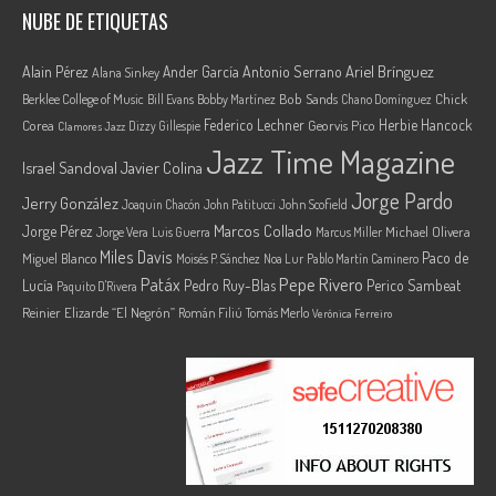
NUBE DE ETIQUETAS
Ariel Brínguez
Alain Pérez
Ander García
Antonio Serrano
Alana Sinkey
Berklee College of Music
Bob Sands
Chick
Bill Evans
Bobby Martínez
Chano Domínguez
Federico Lechner
Herbie Hancock
Corea
Georvis Pico
Dizzy Gillespie
Clamores Jazz
Jazz Time Magazine
Israel Sandoval
Javier Colina
Jorge Pardo
Jerry González
Joaquin Chacón
John Patitucci
John Scofield
Marcos Collado
Jorge Pérez
Jorge Vera
Michael Olivera
Luis Guerra
Marcus Miller
Miles Davis
Paco de
Miguel Blanco
Moisés P. Sánchez
Noa Lur
Pablo Martín Caminero
Pepe Rivero
Patáx
Lucía
Pedro Ruy-Blas
Perico Sambeat
Paquito D'Rivera
Reinier Elizarde “El Negrón”
Román Filiú
Tomás Merlo
Verónica Ferreiro