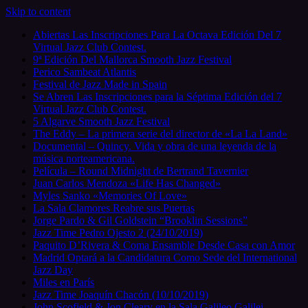
Skip to content
Abiertas Las Inscripciones Para La Octava Edición Del 7
Virtual Jazz Club Contest.
9ª Edición Del Mallorca Smooth Jazz Festival
Perico Sambeat Atlantis
Festival de Jazz Made in Spain
Se Abren Las Inscripciones para la Séptima Edición del 7
Virtual Jazz Club Contest.
5 Algarve Smooth Jazz Festival
The Eddy – La primera serie del director de «La La Land»
Documental – Quincy. Vida y obra de una leyenda de la
música norteamericana.
Película – Round Midnight de Bertrand Tavernier
Juan Carlos Mendoza «Life Has Changed»
Myles Sanko «Memories Of Love»
La Sala Clamores Reabre sus Puertas
Jorge Pardo & Gil Goldstein “Brooklin Sessions”
Jazz Time Pedro Ojesto 2 (24/10/2019)
Paquito D’Rivera & Coma Ensamble Desde Casa con Amor
Madrid Optará a la Candidatura Como Sede del International
Jazz Day
Miles en París
Jazz Time Joaquín Chacón (10/10/2019)
John Scofield & Jon Cleary en la Sala Galileo Galilei