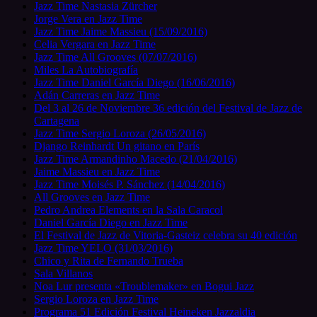
Jazz Time Nastasia Zürcher
Jorge Vera en Jazz Time
Jazz Time Jaime Massieu (15/09/2016)
Celia Vergara en Jazz Time
Jazz Time All Grooves (07/07/2016)
Miles La Autobiografía
Jazz Time Daniel García Diego (16/06/2016)
Adán Carreras en Jazz Time
Del 3 al 26 de Noviembre 36 edición del Festival de Jazz de
Cartagena
Jazz Time Sergio Loroza (26/05/2016)
Django Reinhardt Un gitano en París
Jazz Time Armandinho Macedo (21/04/2016)
Jaime Massieu en Jazz Time
Jazz Time Moisés P. Sánchez (14/04/2016)
All Grooves en Jazz Time
Pedro Andrea Elements en la Sala Caracol
Daniel García Diego en Jazz Time
El Festival de Jazz de Vitoria-Gasteiz celebra su 40 edición
Jazz Time YELO (31/03/2016)
Chico y Rita de Fernando Trueba
Sala Villanos
Noa Lur presenta «Troublemaker» en Bogui Jazz
Sergio Loroza en Jazz Time
Programa 51 Edición Festival Heineken Jazzaldia