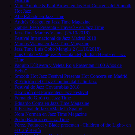
Festival
Marc Antoine & Paul Brown en los Hot Concerts del Smooth
Hot Jazz
Abe Rábade en Jazz Time
Andrés Olaegui en Jazz Time Magazine
Gabriel Peso Presenta «Travesía» en Jazz Time
Jazz Time Marcos Vianna (25/10/2018)
Festival Internacional de Jazz Madrid 2018
Marcos Vianna en Jazz Time Magazine
Jazz Time Luis Cobo Manglis 2 (11/10/2018)
Luis Cobo «Manglis» Presenta «My Indian Heart» en Jazz
Time
Paquito D´Rivera y Veleta Roja Presentan “100 Años de
Bebo”
Smooth Hot Jazz Festival Presenta Hot Concerts en Madrid
8ª Edición del Clazz Continental Latin Jazz
Festival de Jazz Covarrubias 2018
4 Edición del Formentera Jazz Festival
Fernando Girón en Jazz Time
Eduardo Coma en Jazz Time Magazine
II Festival de Jazz «Made in Spain»
Nora Norman en Jazz Time Magazine
Pedro Barboza en Jazz Time
Pérez, Patitucci y Blade presentan «Children of the Light» en
el Café Berlín