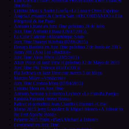
Luis Guerra e Israel Sandoval «Recordando a Bill Evans &
Jim Hall»
Cristina Mora y Ander García «La Luna y Otros Espejos»
Ángela Cervantes & Chema Saiz «RECORDANDO a Ella
Fitzgerald & Joe Pass»
Antonio Lizana en Jazz Time próximo 28 de Julio
Jazz Time Antonio Lizana (28/07/2015)
La Calle Caliente «Mozambique Soul»
Jazz Time Danays Bautista (02/06/2015)
Danays Bautista en Jazz Time próximo 2 de Junio de 2015
Junio 2015 Noa Lur «Badakit»
Jazz Time Alain Pérez (12/05/2015)
Alain Pérez en Jazz Time el próximo 12 de Mayo de 2015
Jazz Time Pía Tedesco (05/05/2015)
Pía Tedesco en Jazz Time este martes 5 de Mayo
Marcus Miller «Afrodeezia»
Jazz Time Cristina Mora (07/04/2015)
Cristina Mora en Jazz Time
Antonio Serrano y Federico Lechner «La Extraña Pareja»
Fabiana Pasonni «Inner Bossa»
Fallece el periodista Juan Claudio Cifuentes «Cifu»
Marzo 2015 Jerry González & Miguel Blanco «A Tribute to
the Fort Apache Band»
Febrero 2015 Patáx «Plays Michael a Tribute»
Cosmosoul en Jazz Time