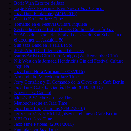
Boris Vian Escritos de Jazz
Jorge Pérez Experiments en Nuevo Jazz Caracol
Jazz Time Funkolate (24/03/2016)
Cecilia Krull en Jazz Time
Tomatito en el Festival Cultura Inquieta
Sexta edición del festival Clazz Continental Latín Jazz
50 Años de historia del Festival de Jazz de San Sebastián en
el documental Jazzaldia 50
Sun Jazz Band en la sala El Sol
30 de Abril Día Internacional del Jazz
Varios Artistas Cifu Entre Amigos (We Remember Cifu)
Nik West en la Jornada Hendrick’s Gin del Festival Cultura
Inquieta
Jazz Time Nora Norman (17/03/2016)
Armandinho Macedo en Jazz Time
Jerry González y El Comando de la Clave en el Café Berlín
Jazz Time Collado, García, Benito (03/03/2016)
Nuevo Jazz Caracol
Moisés P. Sánchez en Jazz Time
Manouchesque en Jazz Time
Jazz Time Lucy Lummis (04/02/2016)
Jerry González y Kirk Lightsey en el nuevo Café Berlín
YELO en Jazz Time
Jazz Time Fatbeat! (28/01/2016)
Funkolate en Jazz Time