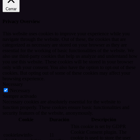
Cerrar
Privacy Overview
This website uses cookies to improve your experience while you
navigate through the website. Out of these, the cookies that are
categorized as necessary are stored on your browser as they are
essential for the working of basic functionalities of the website. We
also use third-party cookies that help us analyze and understand how
you use this website. These cookies will be stored in your browser
only with your consent. You also have the option to opt-out of these
cookies. But opting out of some of these cookies may affect your
browsing experience.
Necessary
Necessary
Siempre activado
Necessary cookies are absolutely essential for the website to
function properly. These cookies ensure basic functionalities and
security features of the website, anonymously.
Cookie
Duración
Descripción
This cookie is set by GDPR
Cookie Consent plugin. The
cookielawinfo-
11
cookie is used to store the user