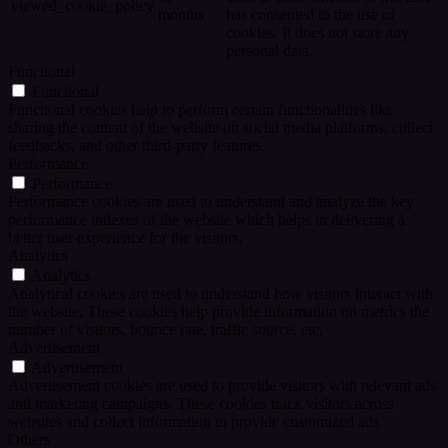
viewed_cookie_policy
months
has consented to the use of
cookies. It does not store any
personal data.
Functional
Functional
Functional cookies help to perform certain functionalities like
sharing the content of the website on social media platforms, collect
feedbacks, and other third-party features.
Performance
Performance
Performance cookies are used to understand and analyze the key
performance indexes of the website which helps in delivering a
better user experience for the visitors.
Analytics
Analytics
Analytical cookies are used to understand how visitors interact with
the website. These cookies help provide information on metrics the
number of visitors, bounce rate, traffic source, etc.
Advertisement
Advertisement
Advertisement cookies are used to provide visitors with relevant ads
and marketing campaigns. These cookies track visitors across
websites and collect information to provide customized ads.
Others