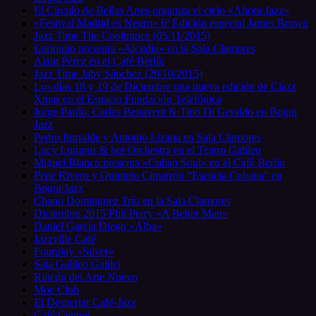
El Circulo de Bellas Artes organiza el ciclo «Ahora Jazz»
«Festival Madrid es Negro» 6ª Edición especial James Brown
Jazz Time The Cooltrance (05/11/2015)
Enriquito presenta «Alcudia» en la Sala Clamores
Alain Pérez en el Café Berlín
Jazz Time Jaby Sánchez (29/10/2015)
Los días 18 y 19 de Diciembre una nueva edición de Clazz
Xmas en el Espacio Fundación Telefónica
Jorge Pardo, Carles Benavent & Tino Di Geraldo en Bogui
Jazz
Pedro Iturralde y Antonio Lizana en Sala Clamores
Lucy Lummis & her Orchestra en el Teatro Galileo
Miguel Blanco presenta «Cuban Soul» en el Café Berlín
Pepe Rivero y Quinteto Cimarrón “Esencia Cubana” en
Bogui Jazz
Chano Dominguez Trío en la Sala Clamores
Diciembre 2015 Phil Perry «A Better Man»
Daniel García Diego «Alba»
Jazzville Café
Fourplay «Silver»
Sala Galileo Galilei
Rincón del Arte Nuevo
Moe Club
El Despertar Café-Jazz
Café Central