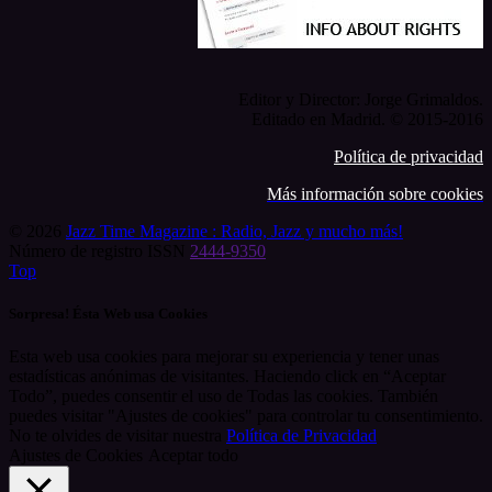
Editor y Director: Jorge Grimaldos.
Editado en Madrid. © 2015-2016
Política de privacidad
Más información sobre cookies
© 2026
Jazz Time Magazine : Radio, Jazz y mucho más!
Número de registro ISSN
2444-9350
Top
Sorpresa! Ésta Web usa Cookies
Esta web usa cookies para mejorar su experiencia y tener unas
estadísticas anónimas de visitantes. Haciendo click en “Aceptar
Todo”, puedes consentir el uso de Todas las cookies. También
puedes visitar "Ajustes de cookies" para controlar tu consentimiento.
No te olvides de visitar nuestra
Política de Privacidad
Ajustes de Cookies
Aceptar todo