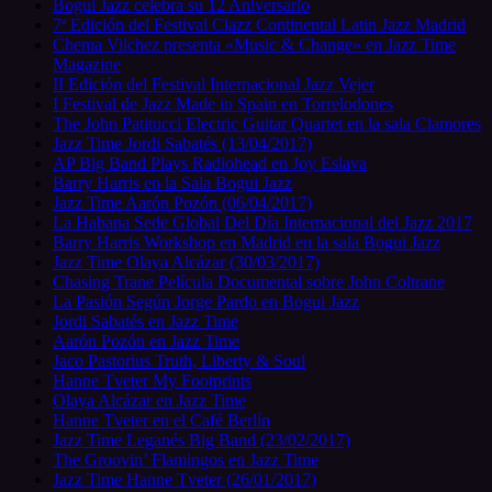
Bogui Jazz celebra su 12 Aniversario
7ª Edición del Festival Clazz Continental Latin Jazz Madrid
Chema Vilchez presenta «Music & Change» en Jazz Time
Magazine
II Edición del Festival Internacional Jazz Vejer
I Festival de Jazz Made in Spain en Torrelodones
The John Patitucci Electric Guitar Quartet en la sala Clamores
Jazz Time Jordi Sabatés (13/04/2017)
AP Big Band Plays Radiohead en Joy Eslava
Barry Harris en la Sala Bogui Jazz
Jazz Time Aarón Pozón (06/04/2017)
La Habana Sede Global Del Día Internacional del Jazz 2017
Barry Harris Workshop en Madrid en la sala Bogui Jazz
Jazz Time Olaya Alcázar (30/03/2017)
Chasing Trane Película Documental sobre John Coltrane
La Pasión Según Jorge Pardo en Bogui Jazz
Jordi Sabatés en Jazz Time
Aarón Pozón en Jazz Time
Jaco Pastorius Truth, Liberty & Soul
Hanne Tveter My Footprints
Olaya Alcázar en Jazz Time
Hanne Tveter en el Café Berlín
Jazz Time Leganés Big Band (23/02/2017)
The Groovin’ Flamingos en Jazz Time
Jazz Time Hanne Tveter (26/01/2017)