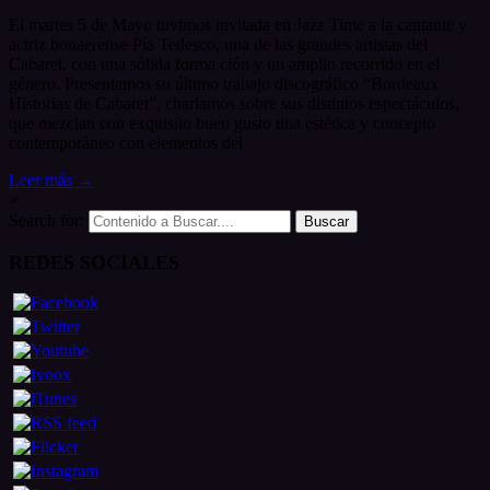
El martes 5 de Mayo tuvimos invitada en Jazz Time a la cantante y
actriz bonaerense Pía Tedesco, una de las grandes artistas del
Cabaret, con una sólida forma ción y un amplio recorrido en el
género. Presentamos su último trabajo discográfico “Bordeaux
Historias de Cabaret”, charlamos sobre sus distintos espectáculos,
que mezclan con exquisito buen gusto una estética y concepto
contemporáneo con elementos del
Leer más →
×
Search for:
REDES SOCIALES