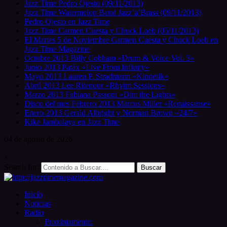
Jazz Time Pedro Ojesto (09/11/2013)
Jazz Time Watermelon Band Jazz’a’Brass (09/11/2013)
Pedro Ojesto en Jazz Time
Jazz Time Carmen Cuesta y Chuck Loeb (05/11/2013)
El Martes 5 de Noviembre Carmen Cuesta y Chuck Loeb en
Jazz Time Magazine
Octubre 2013 Billy Cobham «Drum & Voice Vol. 3»
Junio 2013 Patáx «Live From Infinity»
Mayo 2013 Lauren P. Stradmann «Kinnetik»
Abril 2013 Lee Ritenour «Rhytm Sessions»
Marzo 2013 Fabiana Passoni «Dim the Lights»
Disco del mes Febrero 2013 Marcus Miller «Renaissanse»
Enero 2013 Gerald Albright y Norman Brown «24/7»
Kike Jambalaya en Jazz Time
04 de
agosto
de 2026
×
Search for:
Inicio
Noticias
Radio
Proximamente: