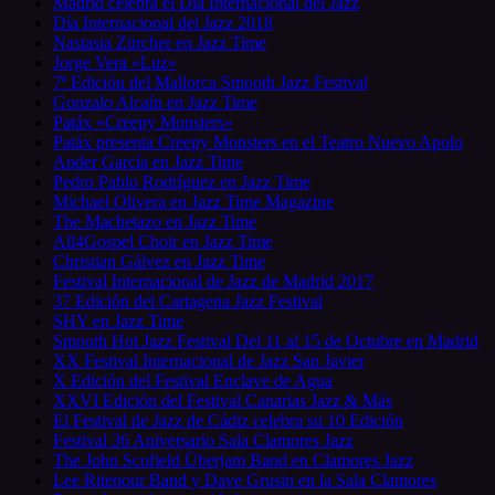
Madrid celebra el Día Internacional del Jazz
Día Internacional del Jazz 2018
Nastasia Zürcher en Jazz Time
Jorge Vera «Luz»
7ª Edición del Mallorca Smooth Jazz Festival
Gonzalo Alcaín en Jazz Time
Patáx «Creepy Monsters»
Patáx presenta Creepy Monsters en el Teatro Nuevo Apolo
Ander García en Jazz Time
Pedro Pablo Rodríguez en Jazz Time
Michael Olivera en Jazz Time Magazine
The Machetazo en Jazz Time
All4Gospel Choir en Jazz Time
Christian Gálvez en Jazz Time
Festival Internacional de Jazz de Madrid 2017
37 Edición del Cartagena Jazz Festival
SHY en Jazz Time
Smooth Hot Jazz Festival Del 11 al 15 de Octubre en Madrid
XX Festival Internacional de Jazz San Javier
X Edición del Festival Enclave de Agua
XXVI Edición del Festival Canarias Jazz & Más
El Festival de Jazz de Cádiz celebra su 10 Edición
Festival 36 Aniversario Sala Clamores Jazz
The John Scofield Überjam Band en Clamores Jazz
Lee Ritenour Band y Dave Grusin en la Sala Clamores