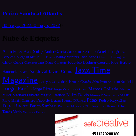
Perico Sambeat Atlantis
30 mayo, 2022
30 mayo, 2022
0
Nube de Etiquetas
Alain Pérez
Antonio Serrano
Ariel Brínguez
Ander García
Alana Sinkey
Bob Sands
Berklee College of Music
Bill Evans
Bobby Martínez
Chano Domínguez
Chick Corea
Federico Lechner
Georvis Pico
Herbie
Dizzy Gillespie
Clamores Jazz
Jazz Time
Israel Sandoval
Javier Colina
Hancock
Magazine
Jerry González
Joaquin Chacón
John Patitucci
John Scofield
Jorge Pardo
Marcos Collado
Jorge Pérez
Jorge Vera
Luis Guerra
Marcus
Miles Davis
Michael Olivera
Miguel Blanco
Miller
Moisés P. Sánchez
Noa Lur
Patáx
Paco de Lucía
Pedro Ruy-Blas
Pablo Martín Caminero
Paquito D'Rivera
Pepe Rivero
Perico Sambeat
Reinier Elizarde “El Negrón”
Román Filiú
Tomás Merlo
Verónica Ferreiro