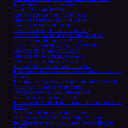
Pedro Ojesto en Jazz Time Magazine
Joaquín Chacón en Jazz Time
Jazz Time Eduardo Coma (10/05/2018)
Jazz Time Fernando Girón (17/05/2018)
Jazz Time AVME (17/05/2018)
Jazz Time Viktorija Pilatovic (16/05/2019)
Jazz Time Creativa Junior Big Band (21/03/2019)
Jazz Time Rémi Dugue (21/02/2019)
Jazz Time Especial Musicoterapia (24/01/2019)
Jazz Time Abe Rábade (17/01/2019)
Jazz Time Andrés Olaegui (10/01/2019)
Jazz Time Gabriel Peso 2 (20/12/2018)
9ª edición del Clazz Continental Latin Jazz
El Documental «Solo en un Día» en exclusiva en Jazz Time
Magazine
El Legendario Contrabajista Ron Carter en el Café Berlín
Crucero de Jazz bajo la Aurora Boreal
Viktorija Pilatovic en Jazz Time Magazine
5 edición Formentera Jazz Festival
El saxofonista Richard Elliot clausura el II Smooth Hot Jazz
Festival
2ª Edición del Smooth Hot Jazz Festival
Creativa Junior Big Band en Jazz Time Magazine
David Benoit en los Hot Concerts del Smooth Hot Jazz