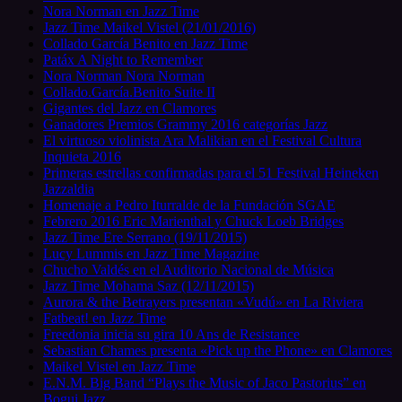
Nora Norman en Jazz Time
Jazz Time Maikel Vistel (21/01/2016)
Collado García Benito en Jazz Time
Patáx A Night to Remember
Nora Norman Nora Norman
Collado.García.Benito Suite II
Gigantes del Jazz en Clamores
Ganadores Premios Grammy 2016 categorías Jazz
El virtuoso violinista Ara Malikian en el Festival Cultura
Inquieta 2016
Primeras estrellas confirmadas para el 51 Festival Heineken
Jazzaldia
Homenaje a Pedro Iturralde de la Fundación SGAE
Febrero 2016 Eric Marienthal y Chuck Loeb Bridges
Jazz Time Ere Serrano (19/11/2015)
Lucy Lummis en Jazz Time Magazine
Chucho Valdés en el Auditorio Nacional de Música
Jazz Time Mohama Saz (12/11/2015)
Aurora & the Betrayers presentan «Vudú» en La Riviera
Fatbeat! en Jazz Time
Freedonia inicia su gira 10 Ans de Resistance
Sebastian Chames presenta «Pick up the Phone» en Clamores
Maikel Vistel en Jazz Time
E.N.M. Big Band “Plays the Music of Jaco Pastorius” en
Bogui Jazz