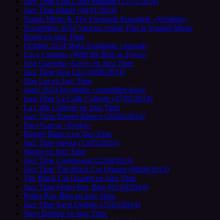
Jazz Time Luis Cobo Manglis (25/11/2014)
Jazz Time Biselé (04/11/2014)
Tomás Merlo & The Freepunk Ensemble «Vendetta»
Noviembre 2014 Various Artists This Is Youkali Music
Biselé en Jazz Time
Octubre 2014 Iñaki Arakistain «Saxual»
Lucy Lummis «With the Best in Town»
José Guereñu «Gere» en Jazz Time
Jazz Time Noa Lur (10/06/2014)
Noa Lur en Jazz Time
Junio 2014 Incognito «Amplified Soul»
Jazz Time La Calle Caliente (27/05/2014)
La Calle Caliente en Jazz Time
Jazz Time Raquel Blanco (20/05/2014)
Paco García «Zenko»
Raquel Blanco en Jazz Time
Jazz Time Sinouj (13/05/2014)
Sinouj en Jazz Time
Jazz Time Cosmosoul (22/04/2014)
Jazz Time The Black Cat Quartet (08/04/2013)
The Black Cat Quartet en Jazz Time
Jazz Time Pedro Ruy Blas (01/04/2014)
Pedro Ruy-Blas en Jazz Time
Jazz Time Sacri Delfino (25/03/2014)
Sacri Delfino en Jazz Time