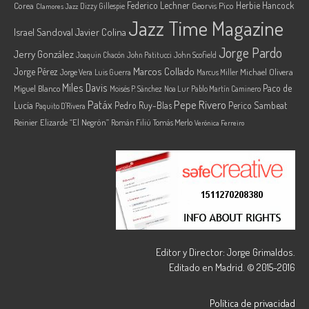
Federico Lechner
Herbie Hancock
Corea
Georvis Pico
Dizzy Gillespie
Clamores Jazz
Jazz Time Magazine
Israel Sandoval
Javier Colina
Jorge Pardo
Jerry González
Joaquin Chacón
John Patitucci
John Scofield
Marcos Collado
Jorge Pérez
Jorge Vera
Michael Olivera
Luis Guerra
Marcus Miller
Miles Davis
Paco de
Miguel Blanco
Moisés P. Sánchez
Noa Lur
Pablo Martín Caminero
Pepe Rivero
Patáx
Lucía
Pedro Ruy-Blas
Perico Sambeat
Paquito D'Rivera
Reinier Elizarde “El Negrón”
Román Filiú
Tomás Merlo
Verónica Ferreiro
Editor y Director: Jorge Grimaldos.
Editado en Madrid. © 2015-2016
Política de privacidad