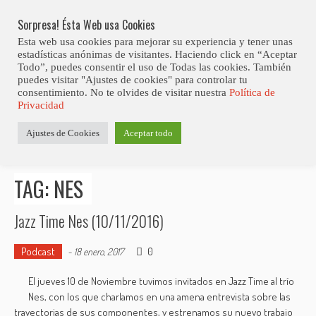
Skip
Abiertas Las Inscripciones Para La Octava Edición Del 7 Virtual Jazz 
LO ÚLTIMO
Club Contest.
to
Sorpresa! Ésta Web usa Cookies
content
Esta web usa cookies para mejorar su experiencia y tener unas
estadísticas anónimas de visitantes. Haciendo click en “Aceptar
Todo”, puedes consentir el uso de Todas las cookies. También
puedes visitar "Ajustes de cookies" para controlar tu
consentimiento. No te olvides de visitar nuestra
Política de
Privacidad
Estás aquí
Ajustes de Cookies
Aceptar todo
Inicio
>
Posts tagged "NES"
TAG: NES
Jazz Time Nes (10/11/2016)
Podcast
0
-
18 enero, 2017
El jueves 10 de Noviembre tuvimos invitados en Jazz Time al trío
Nes, con los que charlamos en una amena entrevista sobre las
trayectorias de sus componentes, y estrenamos su nuevo trabajo