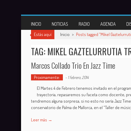
Skip
to
content
INICIO
NOTICIAS
RADIO
AGENDA
DI
Estás aquí
Inicio
>
Posts tagged "Mikel Gaztelurruti
TAG: MIKEL GAZTELURRUTIA T
Marcos Collado Trio En Jazz Time
Proximamente:
-
1 febrero, 2014
El Martes 4 de Febrero tenemos invitado en el programa
trayectoria, repasaremos su faceta como docente, pre
tendremos alguna sorpresa, si no esto no sería Jazz Time.
conservatorio de Palma de Mallorca, en el "Taller de músi
Leer más →