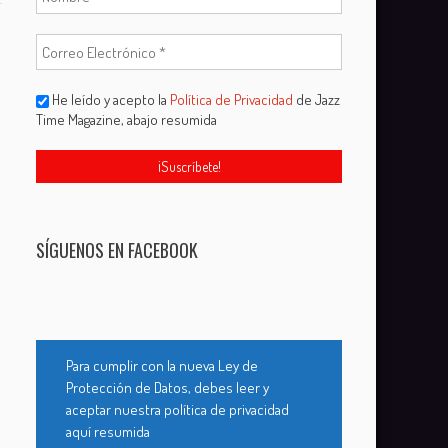
He leído y acepto la
Política de Privacidad
de Jazz
Time Magazine, abajo resumida
SÍGUENOS EN FACEBOOK
Para cumplir con la nueva Ley de
Protección de Datos, debes leer y
aceptar nuestra política de privacidad
aquí resumida