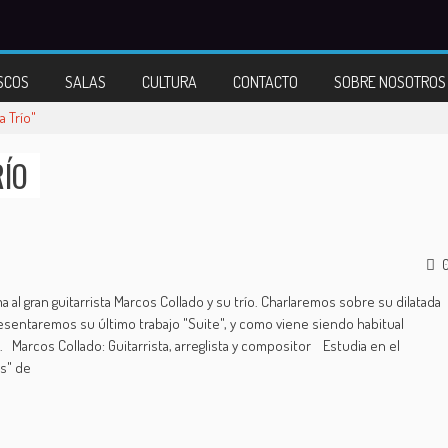
SCOS
SALAS
CULTURA
CONTACTO
SOBRE NOSOTROS
a Trío"
RÍO
 al gran guitarrista Marcos Collado y su trío. Charlaremos sobre su dilatada
sentaremos su último trabajo "Suite", y como viene siendo habitual
 Marcos Collado: Guitarrista, arreglista y compositor Estudia en el
cs" de