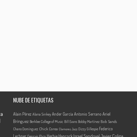
NUBE DE ETIQUETAS
ra
Ariel
Alain Pérez
Ander García
Antonio Serrano
Alana Sinkey
l
Brínguez
Berklee College of Music
Bob Sands
Bill Evans
Bobby Martínez
Federico
Chick Corea
Chano Domínguez
Dizzy Gillespie
Clamores Jazz
Israel Sandoval
Javier Colina
Lechner
Herbie Hancock
Georvis Pico