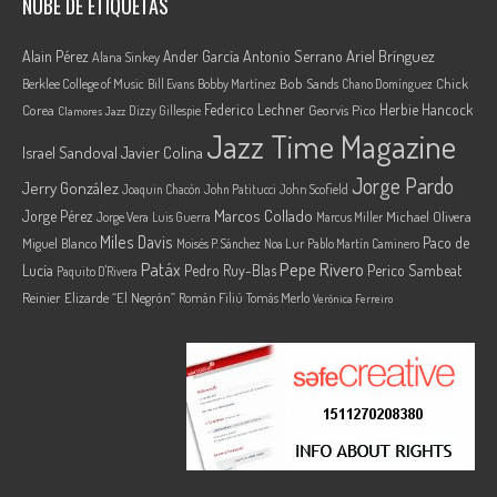
NUBE DE ETIQUETAS
Ariel Brínguez
Alain Pérez
Ander García
Antonio Serrano
Alana Sinkey
Berklee College of Music
Bob Sands
Chick
Bill Evans
Bobby Martínez
Chano Domínguez
Federico Lechner
Herbie Hancock
Corea
Georvis Pico
Dizzy Gillespie
Clamores Jazz
Jazz Time Magazine
Israel Sandoval
Javier Colina
Jorge Pardo
Jerry González
Joaquin Chacón
John Patitucci
John Scofield
Marcos Collado
Jorge Pérez
Jorge Vera
Michael Olivera
Luis Guerra
Marcus Miller
Miles Davis
Paco de
Miguel Blanco
Moisés P. Sánchez
Noa Lur
Pablo Martín Caminero
Pepe Rivero
Patáx
Lucía
Pedro Ruy-Blas
Perico Sambeat
Paquito D'Rivera
Reinier Elizarde “El Negrón”
Román Filiú
Tomás Merlo
Verónica Ferreiro