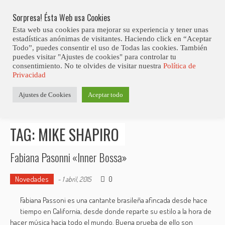
Skip
Abiertas Las Inscripciones Para La Octava Edición Del 7 Virtual Jazz 
LO ÚLTIMO
Club Contest.
to
Sorpresa! Ésta Web usa Cookies
content
Esta web usa cookies para mejorar su experiencia y tener unas
estadísticas anónimas de visitantes. Haciendo click en “Aceptar
Todo”, puedes consentir el uso de Todas las cookies. También
puedes visitar "Ajustes de cookies" para controlar tu
consentimiento. No te olvides de visitar nuestra
Política de
Privacidad
Estás aquí
Ajustes de Cookies
Aceptar todo
Inicio
>
Posts tagged "Mike Shapiro"
TAG: MIKE SHAPIRO
Fabiana Pasonni «Inner Bossa»
Novedades
0
-
1 abril, 2015
Fabiana Passoni es una cantante brasileña afincada desde hace
tiempo en California, desde donde reparte su estilo a la hora de
hacer música hacia todo el mundo. Buena prueba de ello son