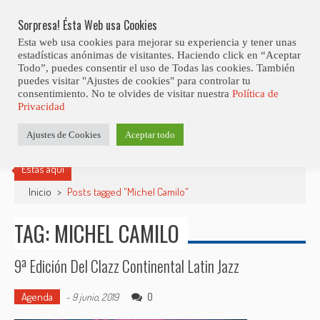
Skip
Abiertas Las Inscripciones Para La Octava Edición Del 7 Virtual Jazz 
LO ÚLTIMO
Club Contest.
to
Sorpresa! Ésta Web usa Cookies
content
Esta web usa cookies para mejorar su experiencia y tener unas
estadísticas anónimas de visitantes. Haciendo click en “Aceptar
Todo”, puedes consentir el uso de Todas las cookies. También
puedes visitar "Ajustes de cookies" para controlar tu
consentimiento. No te olvides de visitar nuestra
Política de
Privacidad
Ajustes de Cookies
Aceptar todo
Estás aquí
Inicio
>
Posts tagged "Michel Camilo"
TAG: MICHEL CAMILO
9ª Edición Del Clazz Continental Latin Jazz
Agenda
0
-
9 junio, 2019