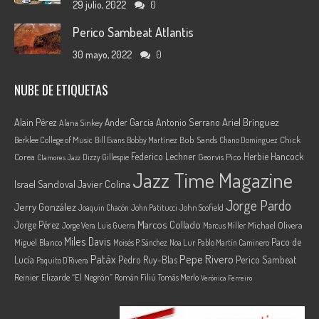
29 julio, 2022
0
Perico Sambeat Atlantis
30 mayo, 2022
0
NUBE DE ETIQUETAS
Ariel Brínguez
Alain Pérez
Ander García
Antonio Serrano
Alana Sinkey
Berklee College of Music
Bob Sands
Chick
Bill Evans
Bobby Martínez
Chano Domínguez
Federico Lechner
Herbie Hancock
Corea
Georvis Pico
Dizzy Gillespie
Clamores Jazz
Jazz Time Magazine
Israel Sandoval
Javier Colina
Jorge Pardo
Jerry González
Joaquin Chacón
John Patitucci
John Scofield
Marcos Collado
Jorge Pérez
Jorge Vera
Michael Olivera
Luis Guerra
Marcus Miller
Miles Davis
Paco de
Miguel Blanco
Moisés P. Sánchez
Noa Lur
Pablo Martín Caminero
Pepe Rivero
Patáx
Lucía
Pedro Ruy-Blas
Perico Sambeat
Paquito D'Rivera
Reinier Elizarde “El Negrón”
Román Filiú
Tomás Merlo
Verónica Ferreiro