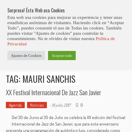
Skip
Abiertas Las Inscripciones Para La Octava Edición Del 7 Virtual Jazz 
LO ÚLTIMO
Club Contest.
to
Sorpresa! Ésta Web usa Cookies
content
Esta web usa cookies para mejorar su experiencia y tener unas
estadísticas anónimas de visitantes. Haciendo click en “Aceptar
Todo”, puedes consentir el uso de Todas las cookies. También
puedes visitar "Ajustes de cookies" para controlar tu
consentimiento. No te olvides de visitar nuestra
Política de
Privacidad
Estás aquí
Ajustes de Cookies
Aceptar todo
Inicio
>
Posts tagged "Mauri Sanchis"
TAG: MAURI SANCHIS
XX Festival Internacional De Jazz San Javier
Agenda
Noticias
0
-
19 julio, 2017
Del 30 de Junio al 30 de Julio se celebra la XX edición del Festival
Internacional de Jazz de San Javier, que para este aniversario
presenta una programación de auténtico lujo, considerado como