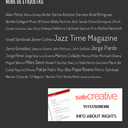
NUBE DE ETIQUETAS
Ariel Brínguez
Alain Pérez
Ander García
Antonio Serrano
Alana Sinkey
Berklee College of Music
Bob Sands
Chick
Bill Evans
Bobby Martínez
Chano Domínguez
Federico Lechner
Herbie Hancock
Corea
Georvis Pico
Dizzy Gillespie
Clamores Jazz
Jazz Time Magazine
Israel Sandoval
Javier Colina
Jorge Pardo
Jerry González
Joaquin Chacón
John Patitucci
John Scofield
Marcos Collado
Jorge Pérez
Jorge Vera
Michael Olivera
Luis Guerra
Marcus Miller
Miles Davis
Paco de
Miguel Blanco
Moisés P. Sánchez
Noa Lur
Pablo Martín Caminero
Pepe Rivero
Patáx
Lucía
Pedro Ruy-Blas
Perico Sambeat
Paquito D'Rivera
Reinier Elizarde “El Negrón”
Román Filiú
Tomás Merlo
Verónica Ferreiro