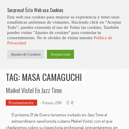
Skip
Abiertas Las Inscripciones Para La Octava Edición Del 7 Virtual Jazz 
LO ÚLTIMO
Club Contest.
to
Sorpresa! Ésta Web usa Cookies
content
Esta web usa cookies para mejorar su experiencia y tener unas
estadísticas anónimas de visitantes. Haciendo click en “Aceptar
Todo”, puedes consentir el uso de Todas las cookies. También
puedes visitar "Ajustes de cookies" para controlar tu
consentimiento. No te olvides de visitar nuestra
Política de
Privacidad
Estás aquí
Ajustes de Cookies
Aceptar todo
Inicio
>
Posts tagged "Masa Camaguchi"
TAG: MASA CAMAGUCHI
Maikel Vistel En Jazz Time
Proximamente:
0
-
11 enero, 2016
El próximo 21 de Enero tenemos invitado en Jazz Time al
extraordinario saxofonista cubano Maikel Vistel, con el que
charlaremos sobre su trayectoria profesional, presentaremos en