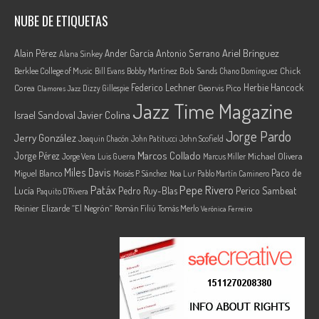
NUBE DE ETIQUETAS
Ariel Brínguez
Alain Pérez
Ander García
Antonio Serrano
Alana Sinkey
Berklee College of Music
Bob Sands
Chick
Bill Evans
Bobby Martínez
Chano Domínguez
Federico Lechner
Herbie Hancock
Corea
Georvis Pico
Dizzy Gillespie
Clamores Jazz
Jazz Time Magazine
Israel Sandoval
Javier Colina
Jorge Pardo
Jerry González
Joaquin Chacón
John Patitucci
John Scofield
Marcos Collado
Jorge Pérez
Jorge Vera
Michael Olivera
Luis Guerra
Marcus Miller
Miles Davis
Paco de
Miguel Blanco
Moisés P. Sánchez
Noa Lur
Pablo Martín Caminero
Pepe Rivero
Patáx
Lucía
Pedro Ruy-Blas
Perico Sambeat
Paquito D'Rivera
Reinier Elizarde “El Negrón”
Román Filiú
Tomás Merlo
Verónica Ferreiro