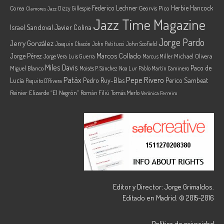
Federico Lechner
Herbie Hancock
Corea
Georvis Pico
Dizzy Gillespie
Clamores Jazz
Jazz Time Magazine
Israel Sandoval
Javier Colina
Jorge Pardo
Jerry González
Joaquin Chacón
John Patitucci
John Scofield
Marcos Collado
Jorge Pérez
Jorge Vera
Michael Olivera
Luis Guerra
Marcus Miller
Miles Davis
Paco de
Miguel Blanco
Moisés P. Sánchez
Noa Lur
Pablo Martín Caminero
Pepe Rivero
Patáx
Lucía
Pedro Ruy-Blas
Perico Sambeat
Paquito D'Rivera
Reinier Elizarde “El Negrón”
Román Filiú
Tomás Merlo
Verónica Ferreiro
Editor y Director: Jorge Grimaldos.
Editado en Madrid. © 2015-2016
Política de privacidad