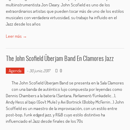
multiinstrumentista Jon Cleary. John Scofield es uno de los
extraordinarios artistas que pueden tocar más de uno de los estilos
musicales con verdadera virtuosidad, su trabajo ha influido en el
Jazz desde los años
Leer más →
The John Scofield Überjam Band En Clamores Jazz
Agenda
0
-
30 junio, 2017
The John Scofield Überjam Band se presenta en la Sala Clamores
con una banda de auténtico lujo compuesta por leyendas como
Dennis Chambers a la batería (Santana, Parliament/Funkadelic…),
Andy Hess al bajo (Gov’t Mule) y Avi Bortnick (Bobby McFerrin…) John
Scoffield es un maestro de la improvisación, con un estilo entre
post-bop, funk edged jazz, y R&B cuyo estilo distintivo ha
influenciado el Jazz desde finales de los 70s