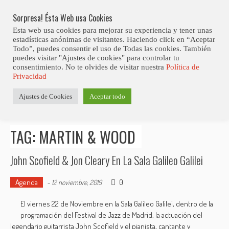
Skip
Abiertas Las Inscripciones Para La Octava Edición Del 7 Virtual Jazz 
LO ÚLTIMO
Club Contest.
to
Sorpresa! Ésta Web usa Cookies
content
Esta web usa cookies para mejorar su experiencia y tener unas
estadísticas anónimas de visitantes. Haciendo click en “Aceptar
Todo”, puedes consentir el uso de Todas las cookies. También
puedes visitar "Ajustes de cookies" para controlar tu
consentimiento. No te olvides de visitar nuestra
Política de
Privacidad
Estás aquí
Ajustes de Cookies
Aceptar todo
Inicio
>
Posts tagged "Martin & Wood"
TAG: MARTIN & WOOD
John Scofield & Jon Cleary En La Sala Galileo Galilei
Agenda
0
-
12 noviembre, 2019
El viernes 22 de Noviembre en la Sala Galileo Galilei, dentro de la
programación del Festival de Jazz de Madrid, la actuación del
legendario guitarrista John Scofield y el pianista, cantante y