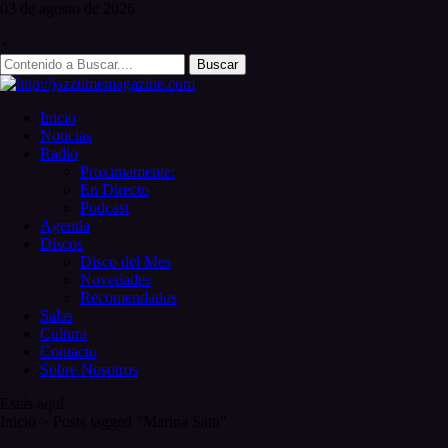
Skip
03 de
agosto
de 2026
to
content
×
Search
for:
Inicio
Noticias
Radio
Proximamente:
En Directo
Podcast
Agenda
Discos
Disco del Mes
Novedades
Recomendados
Salas
Cultura
Contacto
Sobre Nosotros
Estás aquí
Inicio
>
Posts tagged "Marina Satti"