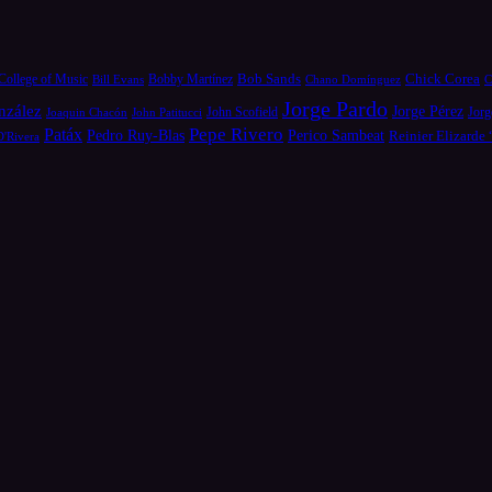
Bob Sands
Chick Corea
College of Music
Bill Evans
Bobby Martínez
Chano Domínguez
C
Jorge Pardo
nzález
Jorge Pérez
Jorg
Joaquin Chacón
John Patitucci
John Scofield
Pepe Rivero
Patáx
Pedro Ruy-Blas
Perico Sambeat
Reinier Elizarde
D'Rivera