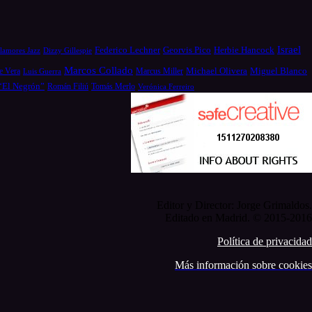
Israel
Federico Lechner
Georvis Pico
Herbie Hancock
Dizzy Gillespie
lamores Jazz
Marcos Collado
Michael Olivera
e Vera
Miguel Blanco
Luis Guerra
Marcus Miller
 “El Negrón”
Román Filiú
Tomás Merlo
Verónica Ferreiro
Editor y Director: Jorge Grimaldos.
Editado en Madrid. © 2015-2016
Política de privacidad
Más información sobre cookies