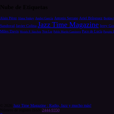
Nube de Etiquetas
Alain Pérez
Antonio Serrano
Ariel Brínguez
Ander García
Alana Sinkey
Berklee 
Jazz Time Magazine
Jerry Go
Sandoval
Javier Colina
Miles Davis
Paco de Lucía
Moisés P. Sánchez
Noa Lur
Pablo Martín Caminero
Paquito 
© 2026
Jazz Time Magazine : Radio, Jazz y mucho más!
Número de registro ISSN
2444-9350