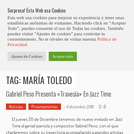
Skip
Abiertas Las Inscripciones Para La Octava Edición Del 7 Virtual Jazz 
LO ÚLTIMO
Club Contest.
to
Sorpresa! Ésta Web usa Cookies
content
Esta web usa cookies para mejorar su experiencia y tener unas
estadísticas anónimas de visitantes. Haciendo click en “Aceptar
Todo”, puedes consentir el uso de Todas las cookies. También
puedes visitar "Ajustes de cookies" para controlar tu
consentimiento. No te olvides de visitar nuestra
Política de
Privacidad
Estás aquí
Ajustes de Cookies
Aceptar todo
Inicio
>
Posts tagged "María Toledo"
TAG: MARÍA TOLEDO
Gabriel Peso Presenta «Travesía» En Jazz Time
Noticias
Proximamente:
0
-
11 diciembre, 2018
El jueves 20 de Diciembre tenemos de nuevo invitado en Jazz
Time al genial pianista y compositor Gabriel Peso, con el que
charlaremos sobre su trayectoria acompañando a grandes artistas