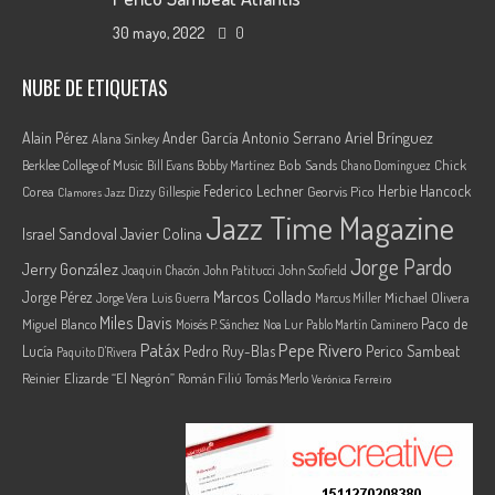
30 mayo, 2022
0
NUBE DE ETIQUETAS
Ariel Brínguez
Alain Pérez
Ander García
Antonio Serrano
Alana Sinkey
Berklee College of Music
Bob Sands
Chick
Bill Evans
Bobby Martínez
Chano Domínguez
Federico Lechner
Herbie Hancock
Corea
Georvis Pico
Dizzy Gillespie
Clamores Jazz
Jazz Time Magazine
Israel Sandoval
Javier Colina
Jorge Pardo
Jerry González
Joaquin Chacón
John Patitucci
John Scofield
Marcos Collado
Jorge Pérez
Jorge Vera
Michael Olivera
Luis Guerra
Marcus Miller
Miles Davis
Paco de
Miguel Blanco
Moisés P. Sánchez
Noa Lur
Pablo Martín Caminero
Pepe Rivero
Patáx
Lucía
Pedro Ruy-Blas
Perico Sambeat
Paquito D'Rivera
Reinier Elizarde “El Negrón”
Román Filiú
Tomás Merlo
Verónica Ferreiro