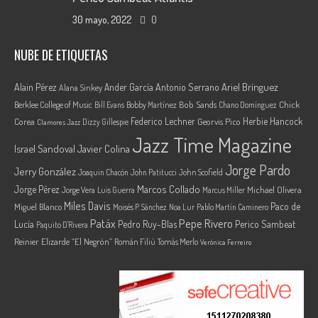
30 mayo, 2022
0
NUBE DE ETIQUETAS
Ariel Brínguez
Alain Pérez
Ander García
Antonio Serrano
Alana Sinkey
Berklee College of Music
Bob Sands
Chick
Bill Evans
Bobby Martínez
Chano Domínguez
Federico Lechner
Herbie Hancock
Corea
Georvis Pico
Dizzy Gillespie
Clamores Jazz
Jazz Time Magazine
Israel Sandoval
Javier Colina
Jorge Pardo
Jerry González
Joaquin Chacón
John Patitucci
John Scofield
Marcos Collado
Jorge Pérez
Jorge Vera
Michael Olivera
Luis Guerra
Marcus Miller
Miles Davis
Paco de
Miguel Blanco
Moisés P. Sánchez
Noa Lur
Pablo Martín Caminero
Pepe Rivero
Patáx
Lucía
Pedro Ruy-Blas
Perico Sambeat
Paquito D'Rivera
Reinier Elizarde “El Negrón”
Román Filiú
Tomás Merlo
Verónica Ferreiro