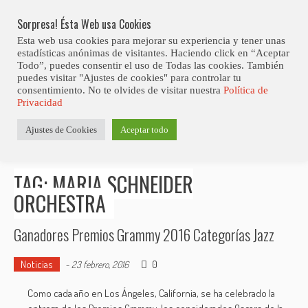
Skip
Abiertas Las Inscripciones Para La Octava Edición Del 7 Virtual Jazz 
LO ÚLTIMO
Club Contest.
to
Sorpresa! Ésta Web usa Cookies
content
Esta web usa cookies para mejorar su experiencia y tener unas
estadísticas anónimas de visitantes. Haciendo click en “Aceptar
Todo”, puedes consentir el uso de Todas las cookies. También
puedes visitar "Ajustes de cookies" para controlar tu
consentimiento. No te olvides de visitar nuestra
Política de
Privacidad
Estás aquí
Ajustes de Cookies
Aceptar todo
Inicio
>
Posts tagged "Maria Schneider Orchestra"
TAG: MARIA SCHNEIDER
ORCHESTRA
Ganadores Premios Grammy 2016 Categorías Jazz
Noticias
0
-
23 febrero, 2016
Como cada año en Los Ángeles, California, se ha celebrado la